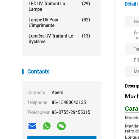
LED UV Traitant La
(29)
Détail 
Lampe
Lampe UV Pour
(32)
No
L'imprimante
Ém
Lumière UV Traitant Le
(13)
Ta
Système
Te
Pi
Contacts
Me
Descrip
Contacts:
Abern
Mach
Téléphone:
86-13480643135
Cara
Télécopieur:
86-0755-29455315
Modèle
Manièr
refroi
Longue