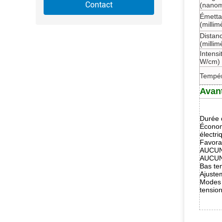
Contact
(nanom
Émettan
(millim
Distan
(millim
Intensi
W/cm)
Tempér
Avan
Durée d
Économ
électr
Favora
AUCUN
AUCUNE
Bas te
Ajuste
Modes 
tension