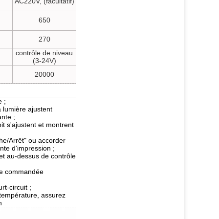
AC220V, (facultatif)
650
270
contrôle de niveau
(3-24V)
20000
 ;
a lumière ajustent
nte ;
oit s'ajustent et montrent
he/Arrêt" ou accorder
ente d'impression ;
et au-dessus de contrôle
tre commandée
t-circuit ;
 température, assurez
n