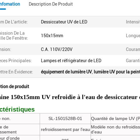
Infomation
Description De Produit
m De L'article:
Dessiccateur UV de LED
Intensi
ission De La
150x15mm
Longue
ille De Fenêtre:
nsion:
C.A. 110V/220V
Couran
èces Principales:
Lampes et réfrigérateur de LED
Garant
ttre En Évidence:
équipement de lumière UV
,
lumière UV pour la pein
tion de produit
ine 150x15mm UV refroidie à l'eau de dessiccateur
ctéristiques
 non.
SL-1501528B-01
Quantité de lampe UV (
e de
Modèle non du refroidis
refroidissement par l'eau
dissement
d'eau
ur d'onde