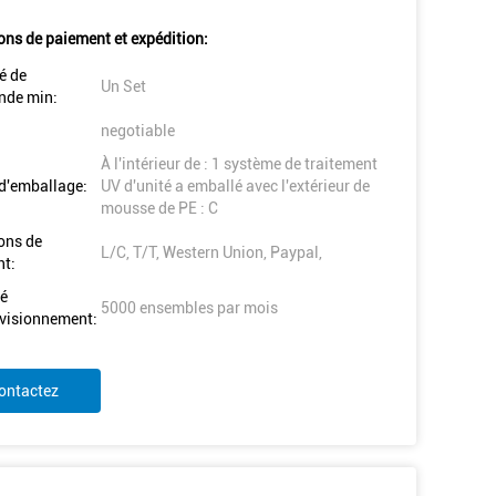
ons de paiement et expédition:
é de
Un Set
de min:
negotiable
À l'intérieur de : 1 système de traitement
 d'emballage:
UV d'unité a emballé avec l'extérieur de
mousse de PE : C
ons de
L/C, T/T, Western Union, Paypal,
t:
é
5000 ensembles par mois
visionnement:
ontactez