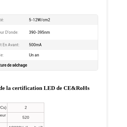
té:
5-12W/cm2
ur D'onde:
390-395nm
t En Avant:
500mA
ie:
Un an
ture de séchage
 de la certification LED de CE&RoHs
PCs)
2
seur
520