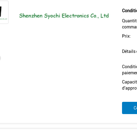
Conditi
Quantit
comman
Prix:
Détails
Conditi
paiemen
Capacit
d'appro
C