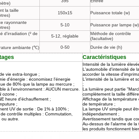
395
Entrée
ètre)
t la taille
150x15
Puissance totale (w)
ètres)
ce rayonnante
5-10
Puissance par lampe (w)
ètres)
té d'irradiation (² de
Méthode de contrôle
5-12, réglable
(facultative)
0-50
Durée de vie (h)
ature ambiante (℃)
tages
Caractéristiques
Intensité de la lumière élevée
L'automobile d'intensité de l
e vie extra-longue ;
accorder la vitesse d'imprima
ie d'énergie : économisez l'énergie
L'intensité de la lumière et s
ique de 80% que la lampe au mercure ;
;
ble à l'environnement : AUCUN mercure.
La lumière peut partie "Marc
 ozone ;
complètement la taille différ
 heure d'échauffement ;
Affichage de la température 
mputure ;
de température ;
ment UV de sortie : De 1% à 100% ;
La lampe UV simple peut ê
de contrôle multiples : Commutation,
indépendamment ;
 ou autre.
Avertissement tandis que cour
Au-dessus de l'alarme de la
les produits fonctionnent bie