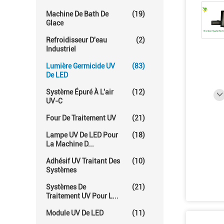
Machine De Bath De
(19)
Glace
Refroidisseur D'eau
(2)
Industriel
Lumière Germicide UV
(83)
De LED
Système Épuré À L'air
(12)
UV-C
Four De Traitement UV
(21)
Lampe UV De LED Pour
(18)
La Machine D...
Adhésif UV Traitant Des
(10)
Systèmes
Systèmes De
(21)
Traitement UV Pour L...
Module UV De LED
(11)