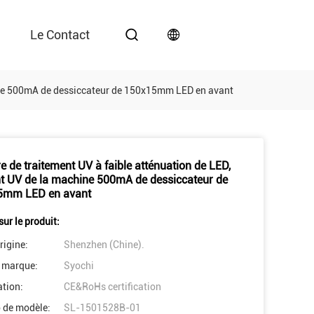
Le Contact
hine 500mA de dessiccateur de 150x15mm LED en avant
e de traitement UV à faible atténuation de LED,
t UV de la machine 500mA de dessiccateur de
5mm LED en avant
sur le produit:
rigine:
Shenzhen (Chine).
 marque:
Syochi
ation:
CE&RoHs certification
 de modèle:
SL-1501528B-01