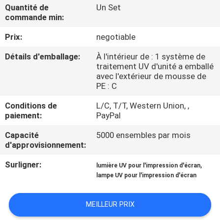
Quantité de
Un Set
commande min:
CONTRÔLE
Prix:
negotiable
DE
QUALITÉ
Détails d'emballage:
À l'intérieur de : 1 système de
traitement UV d'unité a emballé
avec l'extérieur de mousse de
CONTACTEZ-
PE : C
NOUS
Conditions de
L/C, T/T, Western Union, ,
paiement:
PayPal
NOUVELLES
Capacité
5000 ensembles par mois
d'approvisionnement:
Surligner:
,
DEMANDEZ
lumière UV pour l'impression d'écran
lampe UV pour l'impression d'écran
UNE
CITATION
MEILLEUR PRIX