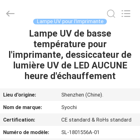
2026
Shenzhen
Syochi
Electronics
Co.,
Lampe UV pour l'imprimante
Ltd.
All
Lampe UV de basse
MAISON
Rights
Reserved.
température pour
PRODUITS
l'imprimante, dessiccateur de
lumière UV de LED AUCUNE
AU
heure d'échauffement
SUJET
DE
Lieu d'origine:
Shenzhen (Chine).
NOUS
Nom de marque:
Syochi
Certification:
CE standard & RoHs standard
VISITE
Numéro de modèle:
SL-1801556A-01
D'USINE