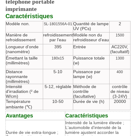
téléphone portable
imprimante
Caractéristiques
Modèle non.
Quantité de lampe
2
SL-1801556A-01
UV (PCs)
Manière de
refroidissement
Modèle non du
1500
refroidissement
par l'eau
refroidisseur d'eau
Longueur d'onde
395
Entrée
AC220V,
(nanomètre)
(facultatif)
Émettant la taille
Puissance totale
180x15
1300
(millimètres)
(w)
Distance
5-10
Puissance par
400
rayonnante
lampe (w)
(millimètres)
Intensité
5-12, réglable
Méthode de
contrôle
d'irradiation (² de
contrôle
de niveau
W/cm)
(facultative)
(3-24V)
Température
10-50
Durée de vie (h)
20000
ambiante (℃)
Avantages
Caractéristiques
Intensité de la lumière élevée ;
L'automobile d'intensité de la
Durée de vie extra-longue ;
lumière ajustent accorder la