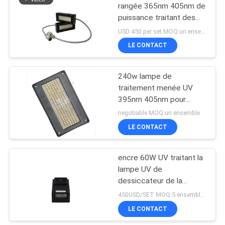
rangée 365nm 405nm de
puissance traitant des
systèmes
USD 450 per set MOQ:un ensemble
LE CONTACT
240w lampe de
traitement menée UV
395nm 405nm pour
sécher l'encre
negotiable MOQ:un ensemble
LE CONTACT
encre 60W UV traitant la
lampe UV de
dessiccateur de la
lumière 395nm 8w/cm2
450USD/SET MOQ:5 ensembles
LED pour l'imprimante
LE CONTACT
d'Epson