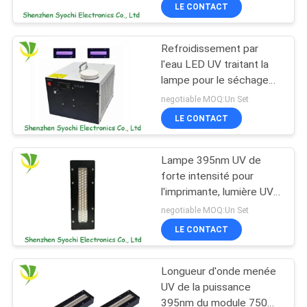
160x20mm
LE CONTACT
CONTRÔLE
Refroidissement par
DE
l'eau LED UV traitant la
QUALITÉ
lampe pour le séchage
immédiat UV
negotiable MOQ:Un Set
d'imprimante de Digital
CONTACTEZ-
LE CONTACT
NOUS
Lampe 395nm UV de
forte intensité pour
NOUVELLES
l'imprimante, lumière UV
de LED traitant le paquet
negotiable MOQ:Un Set
d'ÉPI de lampe
DEMANDEZ
LE CONTACT
UNE
Longueur d'onde menée
CITATION
UV de la puissance
395nm du module 750W