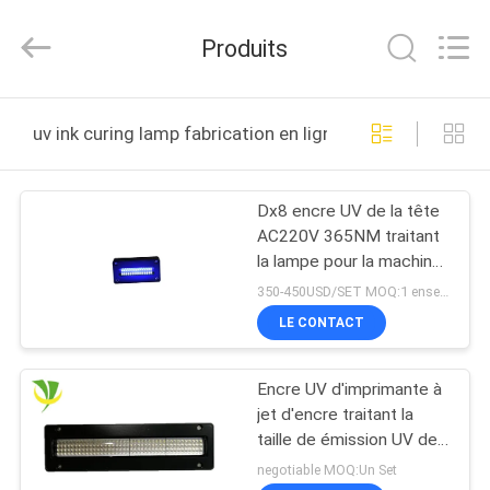
2026
Shenzhen
Syochi
Produits
Electronics
Co.,
Ltd.
All
MAISON
Rights
Reserved.
uv ink curing lamp fabrication en ligne
PRODUITS
Dx8 encre UV de la tête
AC220V 365NM traitant
AU
la lampe pour la machine
SUJET
de séchage
350-450USD/SET MOQ:1 ensemble
DE
LE CONTACT
NOUS
Encre UV d'imprimante à
jet d'encre traitant la
VISITE
taille de émission UV de
fenêtre de la lampe
D'USINE
negotiable MOQ:Un Set