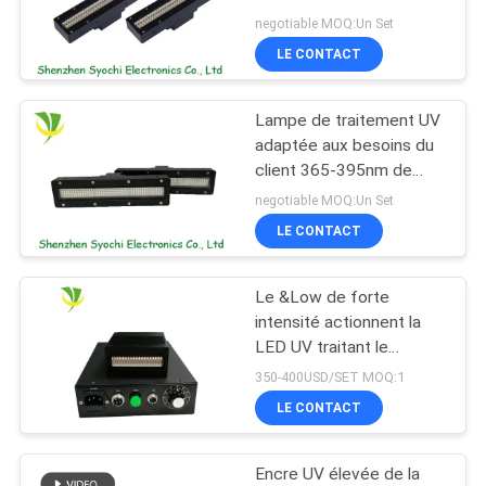
de puissance élevée
PLAN
negotiable MOQ:Un Set
pour le traitement UV
LE CONTACT
DU
d'encre
SITE
Lampe de traitement UV
adaptée aux besoins du
PRIVACY
client 365-395nm de
LED avec le contrôle de
POLICY
negotiable MOQ:Un Set
température fini
LE CONTACT
Le &Low de forte
intensité actionnent la
LED UV traitant le
dessiccateur UV de
350-400USD/SET MOQ:1
lampe pour l'encre
LE CONTACT
traitée
Encre UV élevée de la