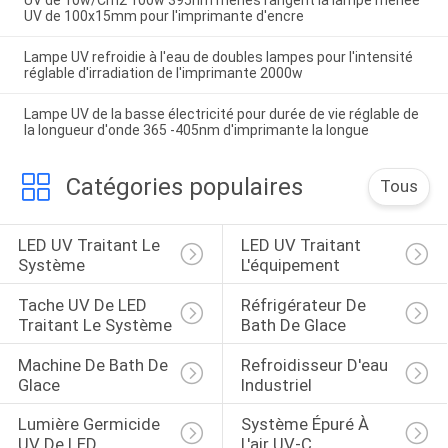
UV de 10w/Cm2 100w 395nm menés rangent la lampe menée
UV de 100x15mm pour l'imprimante d'encre
Lampe UV refroidie à l'eau de doubles lampes pour l'intensité
réglable d'irradiation de l'imprimante 2000w
Lampe UV de la basse électricité pour durée de vie réglable de
la longueur d'onde 365 -405nm d'imprimante la longue
Catégories populaires
Tous
LED UV Traitant Le 
LED UV Traitant 
Système
L'équipement
Tache UV De LED 
Réfrigérateur De 
Traitant Le Système
Bath De Glace
Machine De Bath De 
Refroidisseur D'eau 
Glace
Industriel
Lumière Germicide 
Système Épuré À 
UV De LED
L'air UV-C