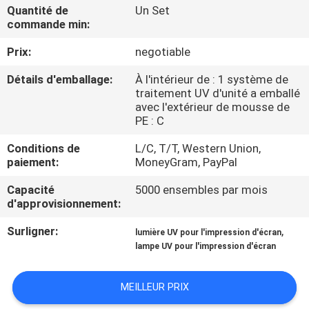
Quantité de
Un Set
commande min:
CONTRÔLE
Prix:
negotiable
DE
QUALITÉ
Détails d'emballage:
À l'intérieur de : 1 système de
traitement UV d'unité a emballé
avec l'extérieur de mousse de
CONTACTEZ-
PE : C
NOUS
Conditions de
L/C, T/T, Western Union,
paiement:
MoneyGram, PayPal
NOUVELLES
Capacité
5000 ensembles par mois
d'approvisionnement:
Surligner:
,
DEMANDEZ
lumière UV pour l'impression d'écran
lampe UV pour l'impression d'écran
UNE
CITATION
MEILLEUR PRIX