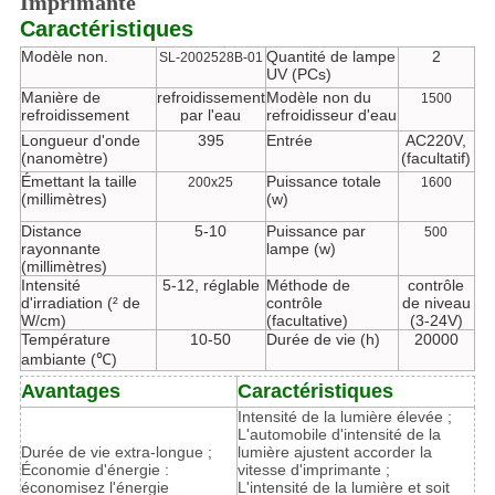
Imprimante
Caractéristiques
Modèle non.
Quantité de lampe
2
SL-2002528B-01
UV (PCs)
Manière de
refroidissement
Modèle non du
1500
refroidissement
par l'eau
refroidisseur d'eau
Longueur d'onde
395
Entrée
AC220V,
(nanomètre)
(facultatif)
Émettant la taille
Puissance totale
200x25
1600
(millimètres)
(w)
Distance
5-10
Puissance par
500
rayonnante
lampe (w)
(millimètres)
Intensité
5-12, réglable
Méthode de
contrôle
d'irradiation (² de
contrôle
de niveau
W/cm)
(facultative)
(3-24V)
Température
10-50
Durée de vie (h)
20000
ambiante (℃)
Avantages
Caractéristiques
Intensité de la lumière élevée ;
L'automobile d'intensité de la
Durée de vie extra-longue ;
lumière ajustent accorder la
Économie d'énergie :
vitesse d'imprimante ;
économisez l'énergie
L'intensité de la lumière et soit