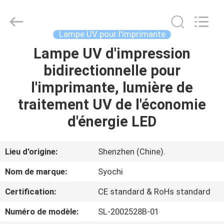
2026
Shenzhen
Syochi
Electronics
Co.,
Lampe UV pour l'imprimante
Ltd.
All
Lampe UV d'impression
MAISON
Rights
Reserved.
bidirectionnelle pour
PRODUITS
l'imprimante, lumière de
traitement UV de l'économie
AU
d'énergie LED
SUJET
DE
Lieu d'origine:
Shenzhen (Chine).
NOUS
Nom de marque:
Syochi
Certification:
CE standard & RoHs standard
VISITE
Numéro de modèle:
SL-2002528B-01
D'USINE