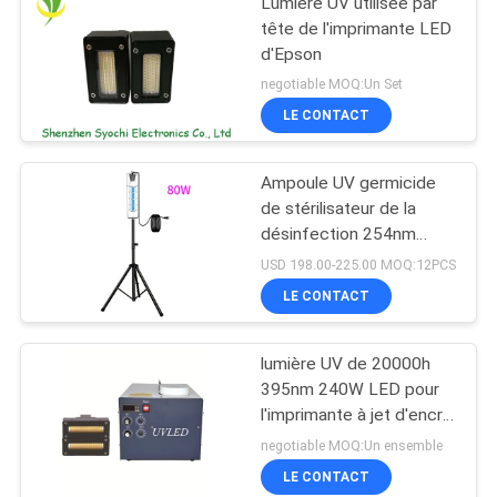
Lumière UV utilisée par
tête de l'imprimante LED
d'Epson
negotiable MOQ:Un Set
LE CONTACT
Ampoule UV germicide
de stérilisateur de la
désinfection 254nm
bactéricide UV-C
USD 198.00-225.00 MOQ:12PCS
portative de lumière UV
LE CONTACT
lumière UV de 20000h
395nm 240W LED pour
l'imprimante à jet d'encre
Machine
negotiable MOQ:Un ensemble
LE CONTACT