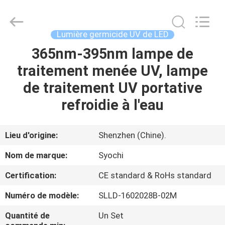
2026
Shenzhen
Syochi
Electronics
Co.,
Lumière germicide UV de LED
Ltd.
All
365nm-395nm lampe de
MAISON
Rights
Reserved.
traitement menée UV, lampe
PRODUITS
de traitement UV portative
refroidie à l'eau
AU
SUJET
Lieu d'origine:
Shenzhen (Chine).
DE
Nom de marque:
Syochi
NOUS
Certification:
CE standard & RoHs standard
Numéro de modèle:
SLLD-1602028B-02M
VISITE
D'USINE
Quantité de
Un Set