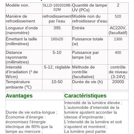
Modèle non.
Quantité de lampe
2
SLLD-1602028B-
02M
UV (PCs)
Manière de
refroidissement
Modèle non du
520
refroidissement
par l'eau
refroidisseur d'eau
Longueur d'onde
395
Entrée
AC220V,
(nanomètre)
(facultatif)
Émettant la taille
Puissance totale
160x20
1300
(millimètres)
(w)
Distance
5-10
Puissance par
400
rayonnante
lampe (w)
(millimètres)
Intensité
5-12, réglable
Méthode de
contrôle
d'irradiation (² de
contrôle
de niveau
W/cm)
(facultative)
(3-24V)
Température
10-50
Durée de vie (h)
20000
ambiante (℃)
Avantages
Caractéristiques
Intensité de la lumière élevée ;
L'automobile d'intensité de la
Durée de vie extra-longue ;
lumière ajustent accorder la
Économie d'énergie :
vitesse d'imprimante ;
économisez l'énergie
L'intensité de la lumière et soit
électrique de 80% que la
s'ajustent et montrent ;
lampe au mercure ;
La lumière peut partie