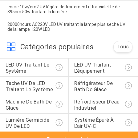
encre 10w/cm2 UV légère de traitement ultra-violette de
395nm 50w traitant la lumière
20000hours AC220V LED UV traitant la lampe plus sèche UV
de la lampe 120W LED
Catégories populaires
Tous
LED UV Traitant Le 
LED UV Traitant 
Système
L'équipement
Tache UV De LED 
Réfrigérateur De 
Traitant Le Système
Bath De Glace
Machine De Bath De 
Refroidisseur D'eau 
Glace
Industriel
Lumière Germicide 
Système Épuré À 
UV De LED
L'air UV-C