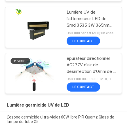
Lumière UV de
l'atterrisseur LED de
Smd 3535 3W 365nm
385nm 395nm 405nm
USD 880 per set MOQ:un ensemble
LE CONTACT
épurateur directionnel
AC277V d'air de
désinfection d'Omni de la
lampe 150W UV
USD1100.00-1180.00 MOQ:1
germicide
LE CONTACT
Lumière germicide UV de LED
L'ozone germicide ultra-violet 60W libre PIR Quartz Glass de
lampe du tube G5