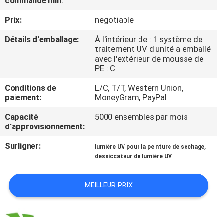
commande min:
Prix:
negotiable
CONTRÔLE
DE
Détails d'emballage:
À l'intérieur de : 1 système de
traitement UV d'unité a emballé
QUALITÉ
avec l'extérieur de mousse de
PE : C
CONTACTEZ-
Conditions de
L/C, T/T, Western Union,
paiement:
MoneyGram, PayPal
NOUS
Capacité
5000 ensembles par mois
d'approvisionnement:
NOUVELLES
Surligner:
,
lumière UV pour la peinture de séchage
dessiccateur de lumière UV
DEMANDEZ
UNE
MEILLEUR PRIX
CITATION