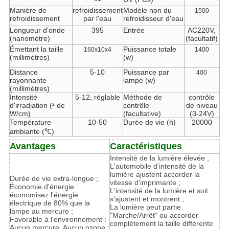
Manière de
refroidissement
Modèle non du
1500
refroidissement
par l'eau
refroidisseur d'eau
Longueur d'onde
395
Entrée
AC220V,
(nanomètre)
(facultatif)
Émettant la taille
Puissance totale
160x10x4
1400
(millimètres)
(w)
Distance
5-10
Puissance par
400
rayonnante
lampe (w)
(millimètres)
Intensité
5-12, réglable
Méthode de
contrôle
d'irradiation (² de
contrôle
de niveau
W/cm)
(facultative)
(3-24V)
Température
10-50
Durée de vie (h)
20000
ambiante (℃)
Avantages
Caractéristiques
Intensité de la lumière élevée ;
L'automobile d'intensité de la
lumière ajustent accorder la
Durée de vie extra-longue ;
vitesse d'imprimante ;
Économie d'énergie :
L'intensité de la lumière et soit
économisez l'énergie
s'ajustent et montrent ;
électrique de 80% que la
La lumière peut partie
lampe au mercure ;
"Marche/Arrêt" ou accorder
Favorable à l'environnement :
complètement la taille différente
Aucun mercure. Aucun ozone ;