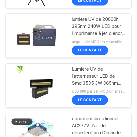
LE CONTACT
lumière UV de 20000h
395nm 240W LED pour
l'imprimante à jet d'encre
Machine
negotiable MOQ:Un ensemble
LE CONTACT
Lumière UV de
l'atterrisseur LED de
Smd 3535 3W 365nm
385nm 395nm 405nm
USD 880 per set MOQ:un ensemble
LE CONTACT
épurateur directionnel
AC277V d'air de
désinfection d'Omni de la