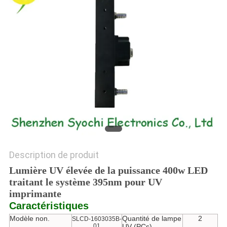
PLAN
DU
SITE
PRIVACY
POLICY
Description de produit
Lumière UV élevée de la puissance 400w LED
traitant le système 395nm pour UV
imprimante
Caractéristiques
Modèle non.
Quantité de lampe
2
SLCD-1603035B-
01
UV (PCs)