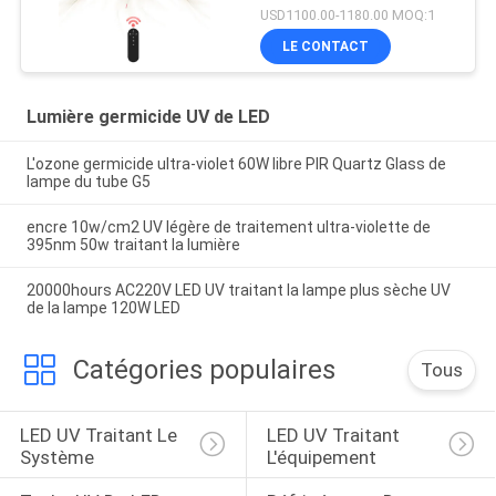
lampe 150W UV
USD1100.00-1180.00 MOQ:1
germicide
LE CONTACT
Lumière germicide UV de LED
L'ozone germicide ultra-violet 60W libre PIR Quartz Glass de
lampe du tube G5
encre 10w/cm2 UV légère de traitement ultra-violette de
395nm 50w traitant la lumière
20000hours AC220V LED UV traitant la lampe plus sèche UV
de la lampe 120W LED
Catégories populaires
Tous
LED UV Traitant Le 
LED UV Traitant 
Système
L'équipement