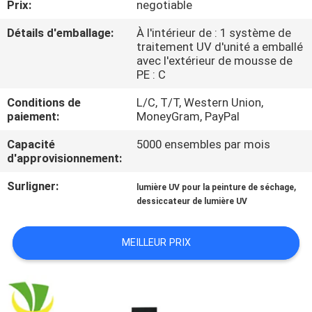
Prix:
negotiable
CONTRÔLE
Détails d'emballage:
À l'intérieur de : 1 système de
traitement UV d'unité a emballé
DE
avec l'extérieur de mousse de
PE : C
QUALITÉ
Conditions de
L/C, T/T, Western Union,
paiement:
MoneyGram, PayPal
CONTACTEZ-
Capacité
5000 ensembles par mois
NOUS
d'approvisionnement:
Surligner:
,
lumière UV pour la peinture de séchage
NOUVELLES
dessiccateur de lumière UV
DEMANDEZ
MEILLEUR PRIX
UNE
CITATION