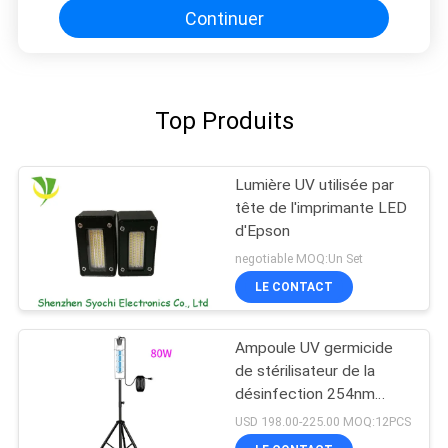
Continuer
Top Produits
Lumière UV utilisée par
tête de l'imprimante LED
d'Epson
negotiable MOQ:Un Set
LE CONTACT
Ampoule UV germicide
de stérilisateur de la
désinfection 254nm
bactéricide UV-C
USD 198.00-225.00 MOQ:12PCS
portative de lumière UV