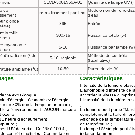
 non.
SLCD-3001556A-01
Quantité de lampe UV (
e de
Modèle non du refroidis
refroidissement par l'eau
dissement
d'eau
ur d'onde
395
Entrée
ètre)
t la taille
300x15
Puissance totale (w)
ètres)
ce rayonnante
5-10
Puissance par lampe (w)
ètres)
té d'irradiation (² de
Méthode de contrôle
5-16, réglable
(facultative)
10-50
Durée de vie (h)
ature ambiante (℃)
tages
Caractéristiques
Intensité de la lumière élevée
L'automobile d'intensité de l
e vie extra-longue ;
accorder la vitesse d'imprima
ie d'énergie : économisez l'énergie
L'intensité de la lumière et s
ique de 80% que la lampe au mercure ;
;
ble à l'environnement : AUCUN mercure.
La lumière peut partie "Marc
 ozone ;
complètement la taille différ
 heure d'échauffement ;
Affichage de la température 
mputure ;
de température ;
ment UV de sortie : De 1% à 100% ;
La lampe UV simple peut ê
de contrôle multiples : Commutation,
indépendamment ;