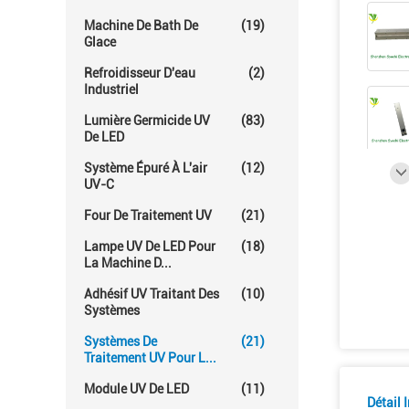
Machine De Bath De
(19)
Glace
Refroidisseur D'eau
(2)
Industriel
Lumière Germicide UV
(83)
De LED
Système Épuré À L'air
(12)
UV-C
Four De Traitement UV
(21)
Lampe UV De LED Pour
(18)
La Machine D...
Adhésif UV Traitant Des
(10)
Systèmes
Systèmes De
(21)
Traitement UV Pour L...
Module UV De LED
(11)
Détail 