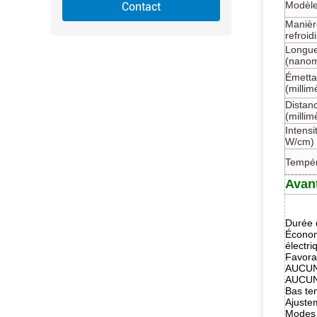
Modèle
Contact
Manièr
refroi
Longue
(nanom
Émettan
(millim
Distan
(millim
Intensi
W/cm)
Tempér
Avan
Durée d
Économ
électr
Favora
AUCUN
AUCUNE
Bas te
Ajuste
Modes 