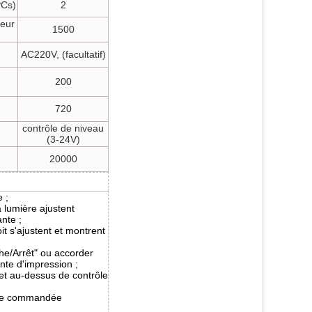
PCs)
2
seur
1500
AC220V, (facultatif)
200
720
contrôle de niveau
(3-24V)
20000
 ;
a lumière ajustent
nte ;
oit s'ajustent et montrent
he/Arrêt" ou accorder
ente d'impression ;
et au-dessus de contrôle
tre commandée