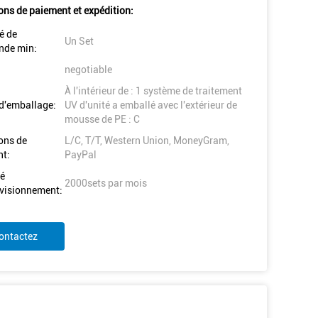
ons de paiement et expédition:
é de
Un Set
de min:
negotiable
À l'intérieur de : 1 système de traitement
 d'emballage:
UV d'unité a emballé avec l'extérieur de
mousse de PE : C
ons de
L/C, T/T, Western Union, MoneyGram,
t:
PayPal
é
2000sets par mois
visionnement:
ontactez