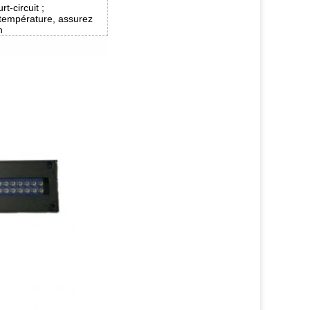
t-circuit ;
 température, assurez
n