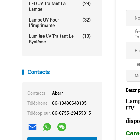
LED UV Traitant La
(29)
Lampe
No
Lampe UV Pour
(32)
L'imprimante
Ém
Lumière UV Traitant Le
(13)
Ta
Système
Pi
Te
Contacts
Me
Descrip
Contacts:
Abern
Lampe
Téléphone:
86-13480643135
UV
Télécopieur:
86-0755-29455315
dispo
Cara