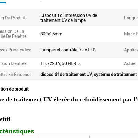
Dispositif d'impression UV de
m Du Produit:
Longue
traitement UV de lampe
ission De La
300x15mm
Mode P
ille De Fenêtre:
èces Principales:
Lampes et contrôleur de LED
Applica
nsion D'entrée:
110/220 V, 50 HERTZ
Actuel:
ttre En Évidence:
dispositif de traitement UV
,
système de traitement 
tion de produit
 de traitement UV élevée du refroidissement par l
sitif
ctéristiques