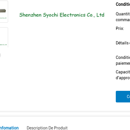
Conditi
Quantit
comman
Prix:
Détails
Conditi
paiemen
Capacit
d'appro
C
Infomation
Description De Produit