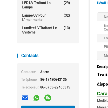
LED UV Traitant La
(29)
Détail 
Lampe
Lampe UV Pour
(32)
No
L'imprimante
Ém
Lumière UV Traitant Le
(13)
Co
Système
Fr
Pi
Contacts
Me
Descrip
Contacts:
Abern
Trai
Téléphone:
86-13480643135
dispo
Télécopieur:
86-0755-29455315
Cara
Modèle
Manièr