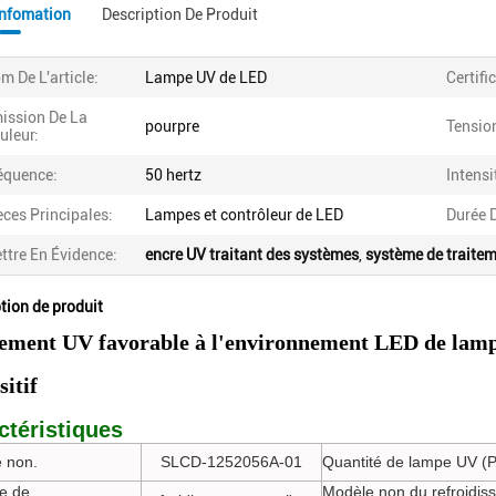
Infomation
Description De Produit
m De L'article:
Lampe UV de LED
Certifi
ission De La
pourpre
Tension
uleur:
équence:
50 hertz
Intensi
èces Principales:
Lampes et contrôleur de LED
Durée D
ttre En Évidence:
encre UV traitant des systèmes
,
système de traitem
tion de produit
tement UV favorable à l'environnement LED de la
sitif
ctéristiques
 non.
SLCD-1252056A-01
Quantité de lampe UV (
e de
Modèle non du refroidis