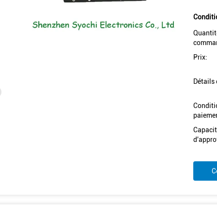
Conditi
Quantit
comman
Prix:
Détails
Conditi
paiemen
Capacit
d'appro
C