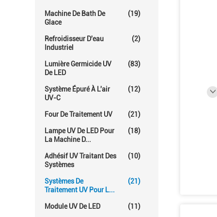
Machine De Bath De
(19)
Glace
Refroidisseur D'eau
(2)
Industriel
Lumière Germicide UV
(83)
De LED
Système Épuré À L'air
(12)
UV-C
Four De Traitement UV
(21)
Lampe UV De LED Pour
(18)
La Machine D...
Adhésif UV Traitant Des
(10)
Systèmes
Systèmes De
(21)
Traitement UV Pour L...
Module UV De LED
(11)