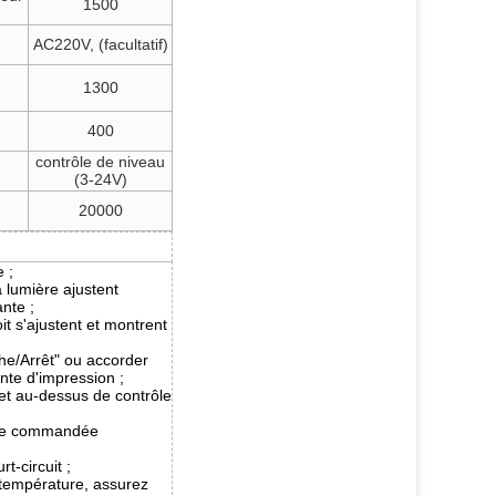
1500
AC220V, (facultatif)
1300
400
contrôle de niveau
(3-24V)
20000
 ;
a lumière ajustent
nte ;
oit s'ajustent et montrent
he/Arrêt" ou accorder
ente d'impression ;
et au-dessus de contrôle
tre commandée
t-circuit ;
 température, assurez