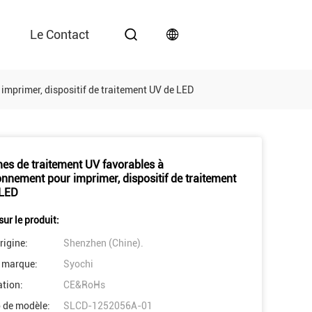
Le Contact
imprimer, dispositif de traitement UV de LED
es de traitement UV favorables à
ronnement pour imprimer, dispositif de traitement
 LED
sur le produit:
rigine:
Shenzhen (Chine).
 marque:
Syochi
ation:
CE&RoHs
 de modèle:
SLCD-1252056A-01