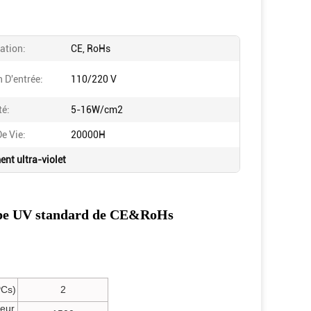
cation:
CE, RoHs
 D'entrée:
110/220 V
té:
5-16W/cm2
e Vie:
20000H
ent ultra-violet
mpe UV standard de CE&RoHs
PCs)
2
seur