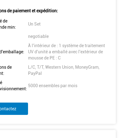
ons de paiement et expédition:
é de
Un Set
de min:
negotiable
À l'intérieur de : 1 système de traitement
 d'emballage:
UV d'unité a emballé avec l'extérieur de
mousse de PE : C
ons de
L/C, T/T, Western Union, MoneyGram,
t:
PayPal
é
5000 ensembles par mois
visionnement:
ontactez