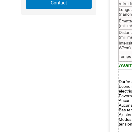
Contact
refroi
Longue
(nanom
Émettan
(millim
Distan
(millim
Intensi
W/cm)
Tempér
Avan
Durée d
Économ
électr
Favora
Aucun 
Aucune
Bas te
Ajuste
Modes 
tension