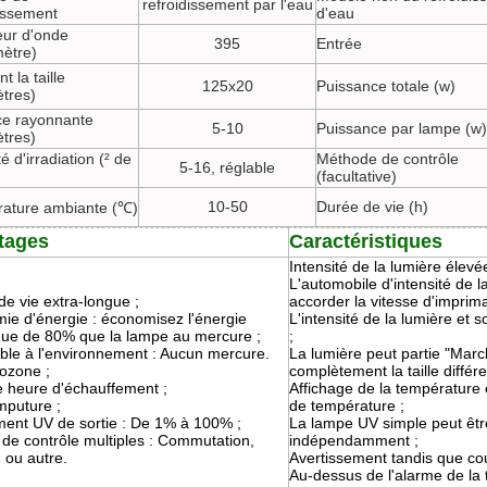
refroidissement par l'eau
dissement
d'eau
ur d'onde
395
Entrée
ètre)
t la taille
125x20
Puissance totale (w)
ètres)
ce rayonnante
5-10
Puissance par lampe (w)
ètres)
té d'irradiation (² de
Méthode de contrôle
5-16, réglable
(facultative)
10-50
Durée de vie (h)
ature ambiante (℃)
tages
Caractéristiques
Intensité de la lumière élevée
L'automobile d'intensité de l
e vie extra-longue ;
accorder la vitesse d'imprima
ie d'énergie : économisez l'énergie
L'intensité de la lumière et s
ique de 80% que la lampe au mercure ;
;
ble à l'environnement : Aucun mercure.
La lumière peut partie "Marc
ozone ;
complètement la taille différ
 heure d'échauffement ;
Affichage de la température 
mputure ;
de température ;
ment UV de sortie : De 1% à 100% ;
La lampe UV simple peut ê
de contrôle multiples : Commutation,
indépendamment ;
 ou autre.
Avertissement tandis que cour
Au-dessus de l'alarme de la