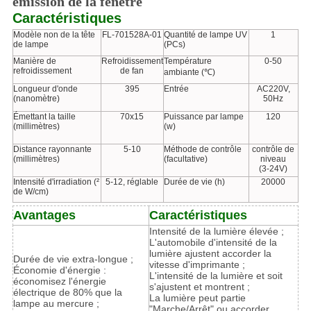
émission de la fenêtre
Caractéristiques
Modèle non de la tête
FL-701528A-01
Quantité de lampe UV
1
de lampe
(PCs)
Manière de
Refroidissement
Température
0-50
refroidissement
de fan
ambiante (℃)
Longueur d'onde
395
Entrée
AC220V,
(nanomètre)
50Hz
Émettant la taille
70x15
Puissance par lampe
120
(millimètres)
(w)
Distance rayonnante
5-10
Méthode de contrôle
contrôle de
(millimètres)
(facultative)
niveau
(3-24V)
Intensité d'irradiation (²
5-12, réglable
Durée de vie (h)
20000
de W/cm)
Avantages
Caractéristiques
Intensité de la lumière élevée ;
L'automobile d'intensité de la
lumière ajustent accorder la
Durée de vie extra-longue ;
vitesse d'imprimante ;
Économie d'énergie :
L'intensité de la lumière et soit
économisez l'énergie
s'ajustent et montrent ;
électrique de 80% que la
La lumière peut partie
lampe au mercure ;
"Marche/Arrêt" ou accorder