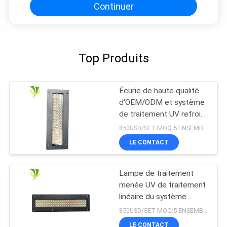
Continuer
Top Produits
Écurie de haute qualité
d'OEM/ODM et système
de traitement UV refroidi
à l'eau sûr du
850USD/SET MOQ:5 ENSEMBLES
refroidissement par l'eau
LE CONTACT
LED pour la machine
d'impression offset
Lampe de traitement
menée UV de traitement
linéaire du système
365nm 395nm 405nm de
850USD/SET MOQ:5 ENSEMBLES
Shenzhen 1200w
LE CONTACT