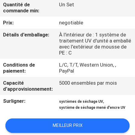
Quantité de
Un Set
commande min:
CONTRÔLE
Prix:
negotiable
DE
QUALITÉ
Détails d'emballage:
À l'intérieur de : 1 système de
traitement UV d'unité a emballé
avec l'extérieur de mousse de
CONTACTEZ-
PE : C
NOUS
Conditions de
L/C, T/T, Western Union, ,
paiement:
PayPal
NOUVELLES
Capacité
5000 ensembles par mois
d'approvisionnement:
Surligner:
,
DEMANDEZ
systèmes de séchage UV
système de séchage mené d'encre UV
UNE
CITATION
MEILLEUR PRIX