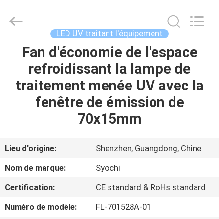
2026
Shenzhen
Syochi
Electronics
Co.,
LED UV traitant l'équipement
Ltd.
All
Fan d'économie de l'espace
MAISON
Rights
Reserved.
refroidissant la lampe de
PRODUITS
traitement menée UV avec la
fenêtre de émission de
AU
70x15mm
SUJET
DE
Lieu d'origine:
Shenzhen, Guangdong, Chine
NOUS
Nom de marque:
Syochi
Certification:
CE standard & RoHs standard
VISITE
Numéro de modèle:
FL-701528A-01
D'USINE