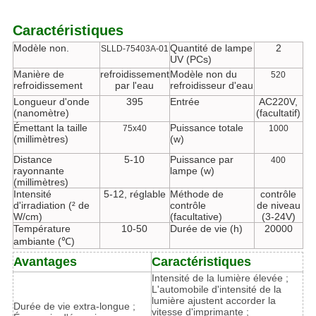
Caractéristiques
Modèle non.
Quantité de lampe
2
SLLD-75403A-01
UV (PCs)
Manière de
refroidissement
Modèle non du
520
refroidissement
par l'eau
refroidisseur d'eau
Longueur d'onde
395
Entrée
AC220V,
(nanomètre)
(facultatif)
Émettant la taille
Puissance totale
75x40
1000
(millimètres)
(w)
Distance
5-10
Puissance par
400
rayonnante
lampe (w)
(millimètres)
Intensité
5-12, réglable
Méthode de
contrôle
d'irradiation (² de
contrôle
de niveau
W/cm)
(facultative)
(3-24V)
Température
10-50
Durée de vie (h)
20000
ambiante (℃)
Avantages
Caractéristiques
Intensité de la lumière élevée ;
L'automobile d'intensité de la
lumière ajustent accorder la
Durée de vie extra-longue ;
vitesse d'imprimante ;