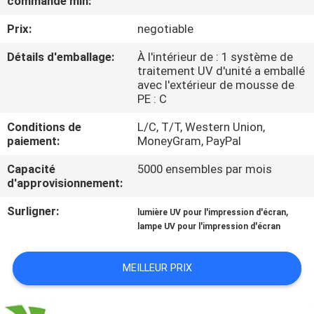
commande min:
Prix:
negotiable
CONTRÔLE
DE
Détails d'emballage:
À l'intérieur de : 1 système de
traitement UV d'unité a emballé
QUALITÉ
avec l'extérieur de mousse de
PE : C
CONTACTEZ-
Conditions de
L/C, T/T, Western Union,
paiement:
MoneyGram, PayPal
NOUS
Capacité
5000 ensembles par mois
d'approvisionnement:
NOUVELLES
Surligner:
,
lumière UV pour l'impression d'écran
lampe UV pour l'impression d'écran
DEMANDEZ
UNE
MEILLEUR PRIX
CITATION