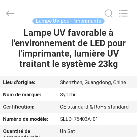
2026
Shenzhen
Syochi
Electronics
Co.,
Lampe UV pour l'imprimante
Ltd.
All
Lampe UV favorable à
MAISON
Rights
Reserved.
l'environnement de LED pour
PRODUITS
l'imprimante, lumière UV
traitant le système 23kg
AU
SUJET
Lieu d'origine:
Shenzhen, Guangdong, Chine
DE
Nom de marque:
Syochi
NOUS
Certification:
CE standard & RoHs standard
Numéro de modèle:
SLLD-75403A-01
VISITE
D'USINE
Quantité de
Un Set