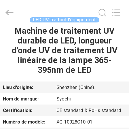
2026
Shenzhen
Syochi
Electronics
Co.,
LED UV traitant l'équipement
Ltd.
All
Machine de traitement UV
MAISON
Rights
Reserved.
durable de LED, longueur
PRODUITS
d'onde UV de traitement UV
linéaire de la lampe 365-
AU
395nm de LED
SUJET
DE
Lieu d'origine:
Shenzhen (Chine).
NOUS
Nom de marque:
Syochi
Certification:
CE standard & RoHs standard
VISITE
Numéro de modèle:
XG-10028C10-01
D'USINE