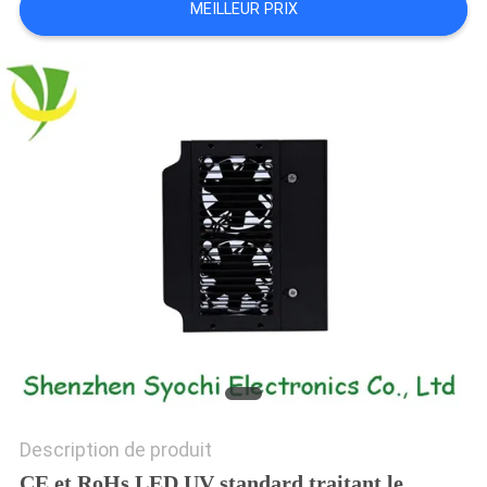
MEILLEUR PRIX
PLAN
DU
SITE
PRIVACY
POLICY
Description de produit
CE et RoHs LED UV standard traitant le