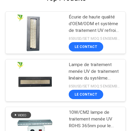
Écurie de haute qualité
d'OEM/ODM et système
de traitement UV refroidi
à l'eau sûr du
850USD/SET MOQ:5 ENSEMBLES
refroidissement par l'eau
LE CONTACT
LED pour la machine
d'impression offset
Lampe de traitement
menée UV de traitement
linéaire du système
365nm 395nm 405nm de
850USD/SET MOQ:5 ENSEMBLES
Shenzhen 1200w
LE CONTACT
10W/CM2 lampe de
traitement menée UV
ROHS 365nm pour le