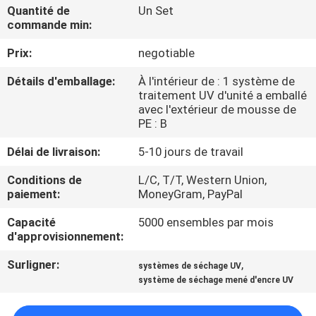
Quantité de
Un Set
commande min:
CONTRÔLE
Prix:
negotiable
DE
QUALITÉ
Détails d'emballage:
À l'intérieur de : 1 système de
traitement UV d'unité a emballé
avec l'extérieur de mousse de
CONTACTEZ-
PE : B
NOUS
Délai de livraison:
5-10 jours de travail
Conditions de
L/C, T/T, Western Union,
NOUVELLES
paiement:
MoneyGram, PayPal
Capacité
5000 ensembles par mois
d'approvisionnement:
DEMANDEZ
UNE
Surligner:
,
systèmes de séchage UV
système de séchage mené d'encre UV
CITATION