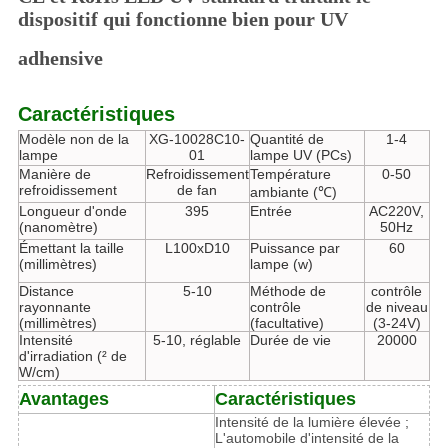
dispositif qui fonctionne bien pour UV
adhensive
Caractéristiques
Modèle non de la
XG-10028C10-
Quantité de
1-4
lampe
01
lampe UV (PCs)
Manière de
Refroidissement
Température
0-50
refroidissement
de fan
ambiante (℃)
Longueur d'onde
395
Entrée
AC220V,
(nanomètre)
50Hz
Émettant la taille
L100xD10
Puissance par
60
(millimètres)
lampe (w)
Distance
5-10
Méthode de
contrôle
rayonnante
contrôle
de niveau
(millimètres)
(facultative)
(3-24V)
Intensité
5-10, réglable
Durée de vie
20000
d'irradiation (² de
W/cm)
Avantages
Caractéristiques
Intensité de la lumière élevée ;
L'automobile d'intensité de la