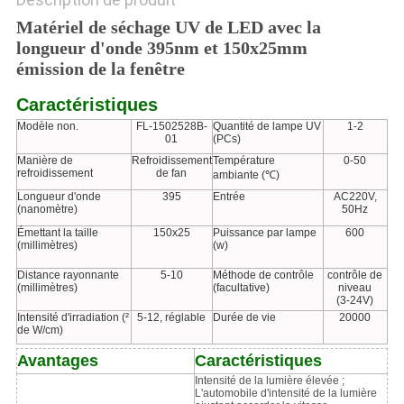
Matériel de séchage UV de LED avec la
longueur d'onde 395nm et 150x25mm
émission de la fenêtre
Caractéristiques
Modèle non.
FL-1502528B-
Quantité de lampe UV
1-2
01
(PCs)
Manière de
Refroidissement
Température
0-50
refroidissement
de fan
ambiante (℃)
Longueur d'onde
395
Entrée
AC220V,
(nanomètre)
50Hz
Émettant la taille
150x25
Puissance par lampe
600
(millimètres)
(w)
Distance rayonnante
5-10
Méthode de contrôle
contrôle de
(millimètres)
(facultative)
niveau
(3-24V)
Intensité d'irradiation (²
5-12, réglable
Durée de vie
20000
de W/cm)
Avantages
Caractéristiques
Intensité de la lumière élevée ;
L'automobile d'intensité de la lumière