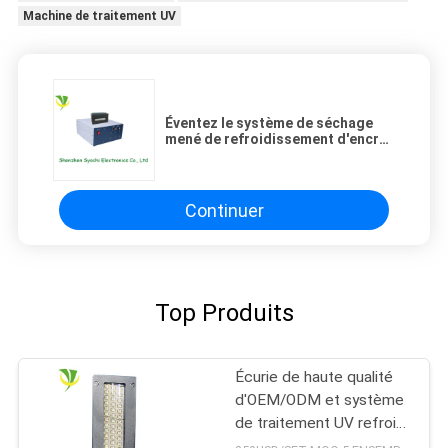
Machine de traitement UV
Éventez le système de séchage
mené de refroidissement d'encre
UV avec la longueur d'onde 395nm
et la fenêtre de émission de
150x25mm
Continuer
Top Produits
Écurie de haute qualité
d'OEM/ODM et système
de traitement UV refroidi
à l'eau sûr du