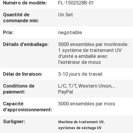
Numéro de modèle:
FL-1502528B-01
CONTRÔLE
Quantité de
Un Set
commande min:
DE
Prix:
negotiable
QUALITÉ
Détails d'emballage:
5000 ensembles par monInside :
1 système de traitement UV
CONTACTEZ-
d'unité a emballé avec
NOUS
l'extérieur de mous
Délai de livraison:
5-10 jours de travail
NOUVELLES
Conditions de
L/C, T/T, Western Union, ,
paiement:
PayPal
DEMANDEZ
Capacité
5000 ensembles par mois
d'approvisionnement:
UNE
CITATION
Surligner:
,
Machine de traitement UV
systèmes de séchage UV