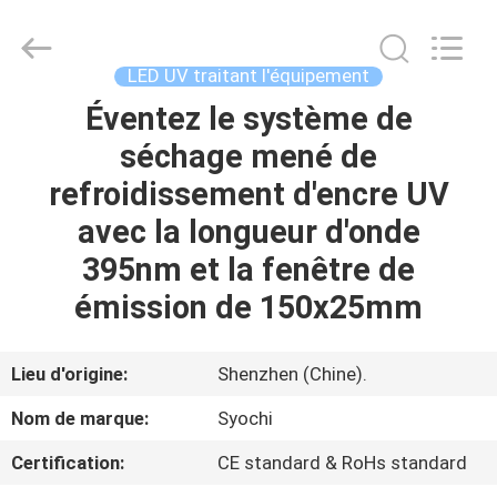
2026
Shenzhen
Syochi
Electronics
Co.,
LED UV traitant l'équipement
Ltd.
All
Éventez le système de
MAISON
Rights
Reserved.
séchage mené de
PRODUITS
refroidissement d'encre UV
avec la longueur d'onde
AU
395nm et la fenêtre de
SUJET
émission de 150x25mm
DE
NOUS
Lieu d'origine:
Shenzhen (Chine).
Nom de marque:
Syochi
VISITE
Certification:
CE standard & RoHs standard
D'USINE