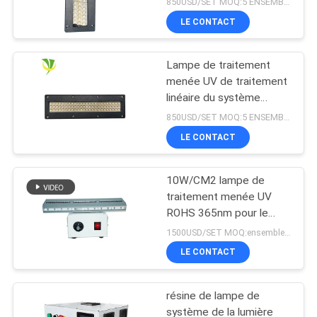
850USD/SET MOQ:5 ENSEMBLES
refroidissement par l'eau
LE CONTACT
LED pour la machine
d'impression offset
Lampe de traitement
menée UV de traitement
linéaire du système
365nm 395nm 405nm de
850USD/SET MOQ:5 ENSEMBLES
Shenzhen 1200w
LE CONTACT
10W/CM2 lampe de
traitement menée UV
ROHS 365nm pour le
revêtement de résine
1500USD/SET MOQ:ensembles 1
LE CONTACT
résine de lampe de
système de la lumière