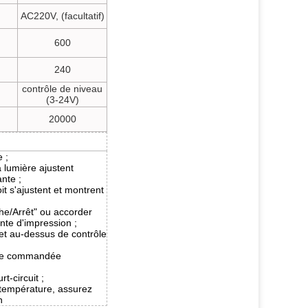
AC220V, (facultatif)
600
240
contrôle de niveau
(3-24V)
20000
 ;
a lumière ajustent
nte ;
oit s'ajustent et montrent
he/Arrêt" ou accorder
ente d'impression ;
et au-dessus de contrôle
tre commandée
t-circuit ;
 température, assurez
n