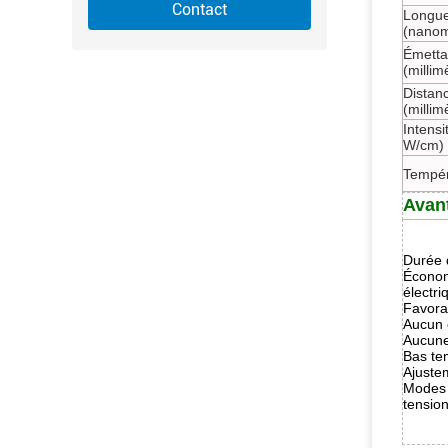
Contact
Longue
(nanom
Émettan
(millim
Distan
(millim
Intensi
W/cm)
Tempér
Avan
Durée d
Économ
électr
Favora
Aucun 
Aucune
Bas te
Ajuste
Modes 
tension