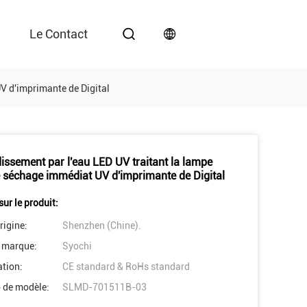
Le Contact
UV d'imprimante de Digital
dissement par l'eau LED UV traitant la lampe
e séchage immédiat UV d'imprimante de Digital
sur le produit:
rigine:
Shenzhen (Chine).
 marque:
Syochi
ation:
CE standard & RoHs standard
 de modèle:
SLMD-701511B-03