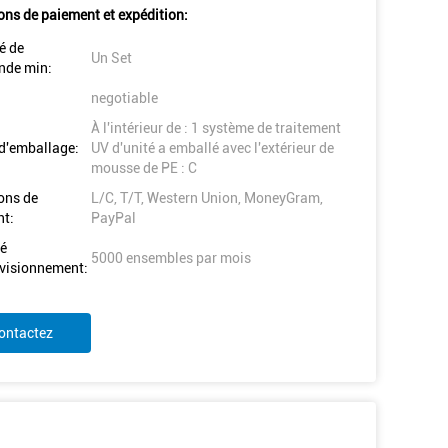
ons de paiement et expédition:
é de
Un Set
de min:
negotiable
À l'intérieur de : 1 système de traitement
 d'emballage:
UV d'unité a emballé avec l'extérieur de
mousse de PE : C
ons de
L/C, T/T, Western Union, MoneyGram,
t:
PayPal
é
5000 ensembles par mois
visionnement:
ontactez