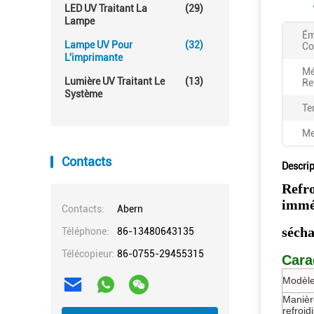
LED UV Traitant La
(29)
Lampe
Ém
Lampe UV Pour
(32)
Co
L'imprimante
Mé
Lumière UV Traitant Le
(13)
Re
Système
Te
Me
Contacts
Descrip
Refr
immé
Contacts:
Abern
séch
Téléphone:
86-13480643135
Télécopieur:
86-0755-29455315
Cara
Modèle
Manièr
refroi