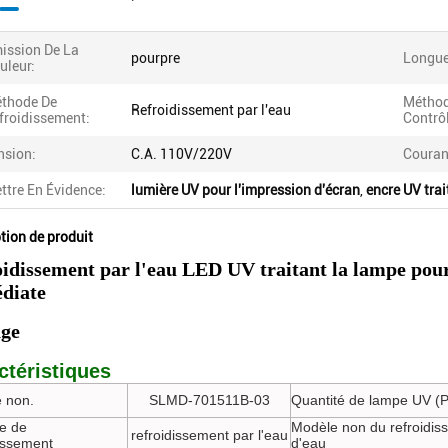
ission De La
pourpre
Longue
uleur:
thode De
Méthod
Refroidissement par l'eau
froidissement:
Contrô
nsion:
C.A. 110V/220V
Couran
ttre En Évidence:
lumière UV pour l'impression d'écran
,
encre UV trai
tion de produit
oidissement par l'eau LED UV traitant la lampe po
diate
age
ctéristiques
 non.
SLMD-701511B-03
Quantité de lampe UV (
e de
Modèle non du refroidis
refroidissement par l'eau
dissement
d'eau