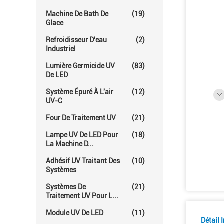
Machine De Bath De
(19)
Glace
Refroidisseur D'eau
(2)
Industriel
Lumière Germicide UV
(83)
De LED
Système Épuré À L'air
(12)
UV-C
Four De Traitement UV
(21)
Lampe UV De LED Pour
(18)
La Machine D...
Adhésif UV Traitant Des
(10)
Systèmes
Systèmes De
(21)
Traitement UV Pour L...
Module UV De LED
(11)
Détail 