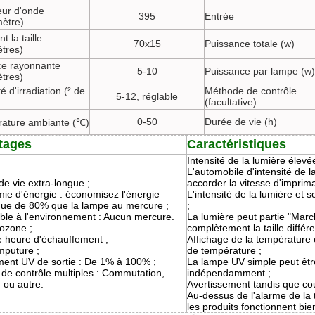
ur d'onde
395
Entrée
ètre)
t la taille
70x15
Puissance totale (w)
ètres)
ce rayonnante
5-10
Puissance par lampe (w)
ètres)
té d'irradiation (² de
Méthode de contrôle
5-12, réglable
(facultative)
0-50
Durée de vie (h)
ature ambiante (℃)
tages
Caractéristiques
Intensité de la lumière élevée
L'automobile d'intensité de l
e vie extra-longue ;
accorder la vitesse d'imprima
ie d'énergie : économisez l'énergie
L'intensité de la lumière et s
ique de 80% que la lampe au mercure ;
;
ble à l'environnement : Aucun mercure.
La lumière peut partie "Marc
ozone ;
complètement la taille différ
 heure d'échauffement ;
Affichage de la température 
mputure ;
de température ;
ment UV de sortie : De 1% à 100% ;
La lampe UV simple peut ê
de contrôle multiples : Commutation,
indépendamment ;
 ou autre.
Avertissement tandis que cour
Au-dessus de l'alarme de la
les produits fonctionnent bie