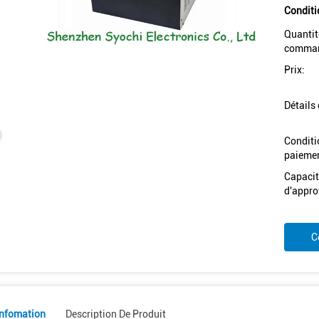
Conditi
Quantit
comman
Prix:
Détails
Conditi
paiemen
Capacit
d'appro
C
Infomation
Description De Produit