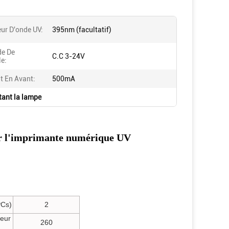
ur D'onde UV:
395nm (facultatif)
e De
C.C 3-24V
le:
t En Avant:
500mA
tant la lampe
ur l'imprimante numérique UV
PCs)
2
seur
260