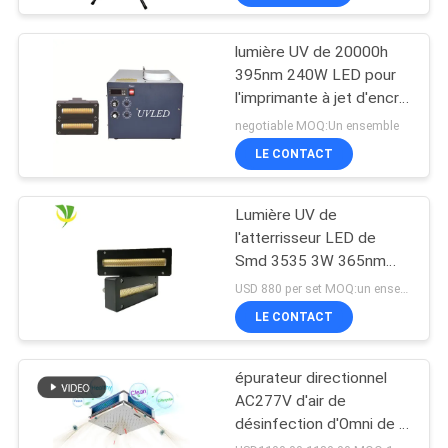
lumière UV de 20000h
395nm 240W LED pour
l'imprimante à jet d'encre
Machine
negotiable MOQ:Un ensemble
LE CONTACT
Lumière UV de
l'atterrisseur LED de
Smd 3535 3W 365nm
385nm 395nm 405nm
USD 880 per set MOQ:un ensemble
LE CONTACT
épurateur directionnel
AC277V d'air de
désinfection d'Omni de la
lampe 150W UV