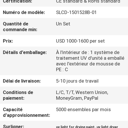
Certification:
CE standard & RoHs standard
CONTRÔLE
Numéro de modèle:
SLCD-1501528B-01
DE
Quantité de
Un Set
commande min:
QUALITÉ
Prix:
USD 1000-1600 per set
CONTACTEZ-
Détails d'emballage:
À l'intérieur de : 1 système de
traitement UV d'unité a emballé
NOUS
avec l'extérieur de mousse de
PE : C
NOUVELLES
Délai de livraison:
5-10 jours de travail
Conditions de
L/C, T/T, Western Union,
DEMANDEZ
paiement:
MoneyGram, PayPal
UNE
Capacité
5000 ensembles par mois
d'approvisionnement:
CITATION
Surligner:
,
uv light for drying paint
uv light dryer