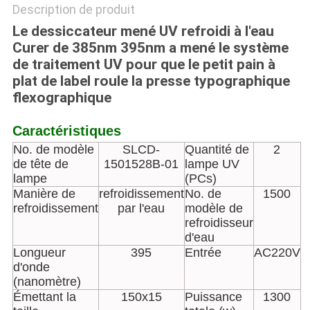
Description de produit
Le dessiccateur mené UV refroidi à l'eau
Curer de 385nm 395nm a mené le système
de traitement UV pour que le petit pain à
plat de label roule la presse typographique
flexographique
Caractéristiques
No. de modèle
SLCD-
Quantité de
2
de tête de
1501528B-01
lampe UV
lampe
(PCs)
Manière de
refroidissement
No. de
1500
refroidissement
par l'eau
modèle de
refroidisseur
d'eau
Longueur
395
Entrée
AC220V
d'onde
(nanomètre)
Émettant la
150x15
Puissance
1300