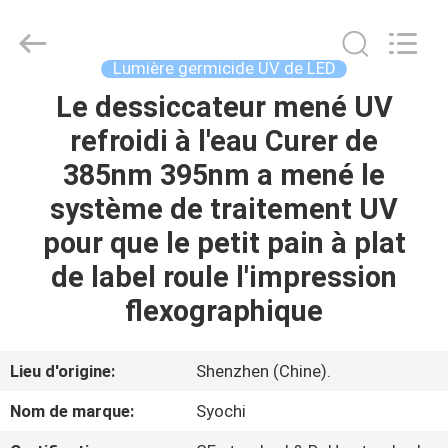
2026
Shenzhen
Syochi
Electronics
Co.,
Lumière germicide UV de LED
Ltd.
All
Le dessiccateur mené UV
MAISON
Rights
Reserved.
refroidi à l'eau Curer de
PRODUITS
385nm 395nm a mené le
système de traitement UV
AU
pour que le petit pain à plat
SUJET
de label roule l'impression
DE
flexographique
NOUS
Lieu d'origine:
Shenzhen (Chine).
VISITE
Nom de marque:
Syochi
D'USINE