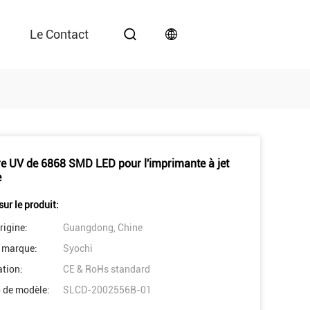
Le Contact
e UV de 6868 SMD LED pour l'imprimante à jet
e
sur le produit:
rigine:
Guangdong, Chine
 marque:
Syochi
ation:
CE & RoHs standard
 de modèle:
SLCD-2002556B-01