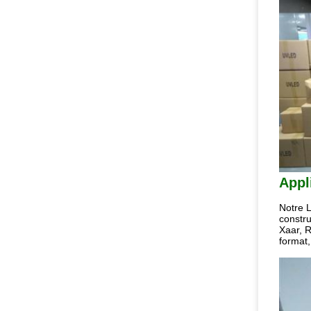
Appl
Notre L
constru
Xaar, R
format,