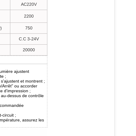
AC220V
2200
)
750
C.C 3-24V
20000
;
lumière ajustent
te ;
t s'ajustent et montrent ;
e/Arrêt" ou accorder
te d'impression ;
t au-dessus de contrôle
e commandée
circuit ;
empérature, assurez les