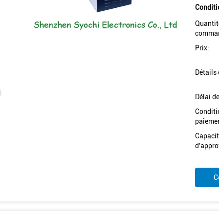
Conditi
Quantit
comman
Prix:
Détails
Délai de
Conditi
paiemen
Capacit
d'appro
C