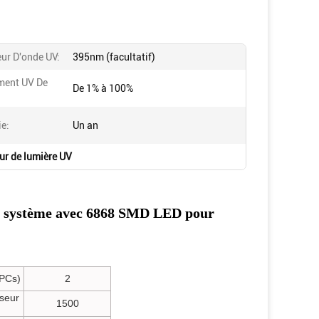
ur D'onde UV:
395nm (facultatif)
ment UV De
De 1% à 100%
ie:
Un an
ur de lumière UV
le système avec 6868 SMD LED pour
(PCs)
2
sseur
1500