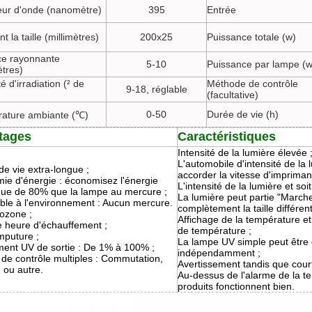
ur d'onde (nanomètre)
395
Entrée
t la taille (millimètres)
200x25
Puissance totale (w)
ce rayonnante
5-10
Puissance par lampe (w
ètres)
té d'irradiation (² de
Méthode de contrôle
9-18, réglable
(facultative)
0-50
Durée de vie (h)
ature ambiante (℃)
tages
Caractéristiques
Intensité de la lumière élevée 
L'automobile d'intensité de la 
e vie extra-longue ;
accorder la vitesse d'impriman
ie d'énergie : économisez l'énergie
L'intensité de la lumière et soi
ique de 80% que la lampe au mercure ;
La lumière peut partie "March
ble à l'environnement : Aucun mercure.
complètement la taille différen
ozone ;
Affichage de la température e
 heure d'échauffement ;
de température ;
mputure ;
La lampe UV simple peut êtr
ment UV de sortie : De 1% à 100% ;
indépendamment ;
de contrôle multiples : Commutation,
Avertissement tandis que court-
 ou autre.
Au-dessus de l'alarme de la t
produits fonctionnent bien.