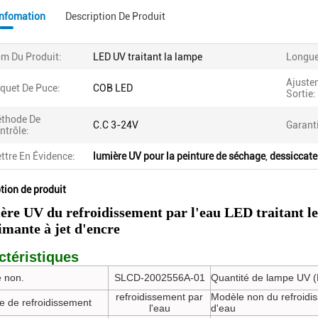
Infomation
Description De Produit
m Du Produit:
LED UV traitant la lampe
Longue
Ajuste
quet De Puce:
COB LED
Sortie:
thode De
C.C 3-24V
Garant
ntrôle:
ttre En Évidence:
lumière UV pour la peinture de séchage
,
dessiccate
tion de produit
ère UV du refroidissement par l'eau LED traitant 
mante à jet d'encre
ctéristiques
 non.
SLCD-2002556A-01
Quantité de lampe UV 
refroidissement par
Modèle non du refroidi
e de refroidissement
l'eau
d'eau