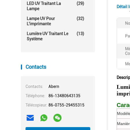
LED UV Traitant La
(29)
Détail 
Lampe
Lampe UV Pour
(32)
No
L'imprimante
Lumière UV Traitant Le
(13)
Pa
Système
Mé
Co
Me
Contacts
Descrip
Lumi
Contacts:
Abern
impri
Téléphone:
86-13480643135
Cara
Télécopieur:
86-0755-29455315
Modèle
Manièr