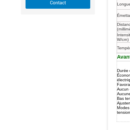
Contact
Longue
Émettan
Distan
(millim
Intensi
W/cm)
Tempér
Avan
Durée d
Économ
électr
Favora
Aucun 
Aucune
Bas te
Ajuste
Modes 
tension