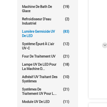
Machine De Bath De
(19)
Glace
Refroidisseur D'eau
(2)
Industriel
Lumière Germicide UV
(83)
De LED
Système Épuré À L'air
(12)
UV-C
Four De Traitement UV
(21)
Lampe UV De LED Pour
(18)
La Machine D...
Adhésif UV Traitant Des
(10)
Systèmes
Systèmes De
(21)
Traitement UV Pour L...
Module UV De LED
(11)