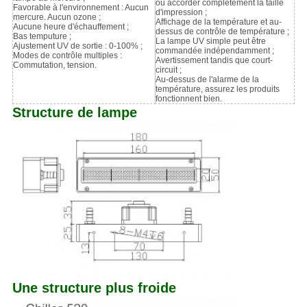
ou accorder complètement la taille
Favorable à l'environnement : Aucun
d'impression ;
mercure. Aucun ozone ;
Affichage de la température et au-
Aucune heure d'échauffement ;
dessus de contrôle de température ;
Bas temputure ;
La lampe UV simple peut être
Ajustement UV de sortie : 0-100% ;
commandée indépendamment ;
Modes de contrôle multiples :
Avertissement tandis que court-
Commutation, tension.
circuit ;
Au-dessus de l'alarme de la
température, assurez les produits
fonctionnent bien.
Structure de lampe
Une structure plus froide