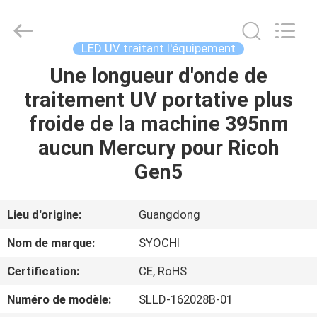
2026
Shenzhen
Syochi
Electronics
Co.,
LED UV traitant l'équipement
Ltd.
All
Une longueur d'onde de
MAISON
Rights
Reserved.
traitement UV portative plus
PRODUITS
froide de la machine 395nm
aucun Mercury pour Ricoh
AU
Gen5
SUJET
DE
Lieu d'origine:
Guangdong
NOUS
Nom de marque:
SYOCHI
Certification:
CE, RoHS
VISITE
Numéro de modèle:
SLLD-162028B-01
D'USINE