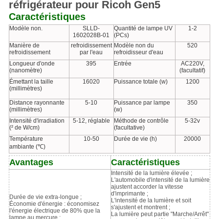
réfrigérateur pour Ricoh Gen5
Caractéristiques
Modèle non.
SLLD-
Quantité de lampe UV
1-2
1602028B-01
(PCs)
Manière de
refroidissement
Modèle non du
520
refroidissement
par l'eau
refroidisseur d'eau
Longueur d'onde
395
Entrée
AC220V,
(nanomètre)
(facultatif)
Émettant la taille
16020
Puissance totale (w)
1200
(millimètres)
Distance rayonnante
5-10
Puissance par lampe
350
(millimètres)
(w)
Intensité d'irradiation
5-12, réglable
Méthode de contrôle
5-32v
(² de W/cm)
(facultative)
Température
10-50
Durée de vie (h)
20000
ambiante (℃)
Avantages
Caractéristiques
Intensité de la lumière élevée ;
L'automobile d'intensité de la lumière
ajustent accorder la vitesse
d'imprimante ;
Durée de vie extra-longue ;
L'intensité de la lumière et soit
Économie d'énergie : économisez
s'ajustent et montrent ;
l'énergie électrique de 80% que la
La lumière peut partie "Marche/Arrêt"
lampe au mercure ;