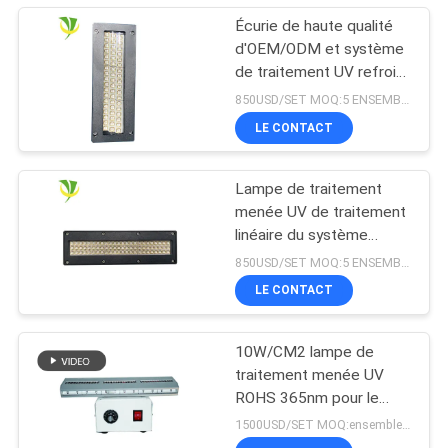
Écurie de haute qualité
d'OEM/ODM et système
de traitement UV refroidi
à l'eau sûr du
850USD/SET MOQ:5 ENSEMBLES
refroidissement par l'eau
LE CONTACT
LED pour la machine
d'impression offset
Lampe de traitement
menée UV de traitement
linéaire du système
365nm 395nm 405nm de
850USD/SET MOQ:5 ENSEMBLES
Shenzhen 1200w
LE CONTACT
10W/CM2 lampe de
traitement menée UV
ROHS 365nm pour le
revêtement de résine
1500USD/SET MOQ:ensembles 1