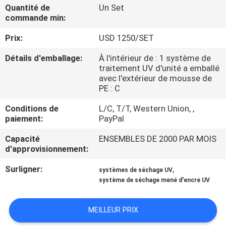
Quantité de
Un Set
commande min:
CONTRÔLE
Prix:
USD 1250/SET
DE
QUALITÉ
Détails d'emballage:
À l'intérieur de : 1 système de
traitement UV d'unité a emballé
avec l'extérieur de mousse de
CONTACTEZ-
PE : C
NOUS
Conditions de
L/C, T/T, Western Union, ,
paiement:
PayPal
NOUVELLES
Capacité
ENSEMBLES DE 2000 PAR MOIS
d'approvisionnement:
Surligner:
,
DEMANDEZ
systèmes de séchage UV
système de séchage mené d'encre UV
UNE
CITATION
MEILLEUR PRIX