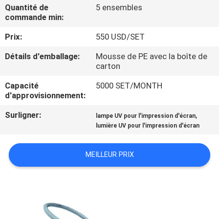
Quantité de
5 ensembles
commande min:
CONTRÔLE
Prix:
550 USD/SET
DE
QUALITÉ
Détails d'emballage:
Mousse de PE avec la boîte de
carton
CONTACTEZ-
Capacité
5000 SET/MONTH
d'approvisionnement:
NOUS
Surligner:
,
lampe UV pour l'impression d'écran
lumière UV pour l'impression d'écran
NOUVELLES
MEILLEUR PRIX
DEMANDEZ
UNE
CITATION