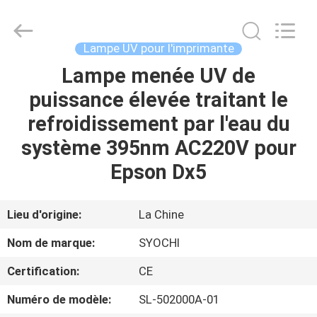
2026
Shenzhen
Syochi
Electronics
Co.,
Lampe UV pour l'imprimante
Ltd.
All
Lampe menée UV de
MAISON
Rights
Reserved.
puissance élevée traitant le
PRODUITS
refroidissement par l'eau du
système 395nm AC220V pour
AU
Epson Dx5
SUJET
DE
Lieu d'origine:
La Chine
NOUS
Nom de marque:
SYOCHI
Certification:
CE
VISITE
Numéro de modèle:
SL-502000A-01
D'USINE