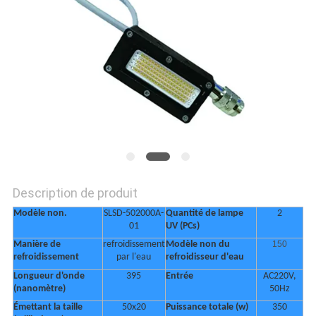
PLAN
DU
SITE
PRIVACY
POLICY
Description de produit
Modèle non.
SLSD-502000A-
Quantité de lampe
2
01
UV (PCs)
Manière de
refroidissement
Modèle non du
150
refroidissement
par l'eau
refroidisseur d'eau
Longueur d'onde
395
Entrée
AC220V,
(nanomètre)
50Hz
Émettant la taille
50x20
Puissance totale (w)
350