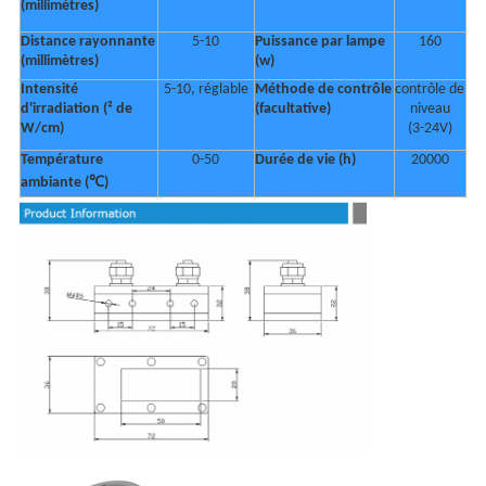
(millimètres)
Distance rayonnante
5-10
Puissance par lampe
160
(millimètres)
(w)
Intensité
5-10, réglable
Méthode de contrôle
contrôle de
d'irradiation (² de
(facultative)
niveau
W/cm)
(3-24V)
Température
0-50
Durée de vie (h)
20000
ambiante (℃)