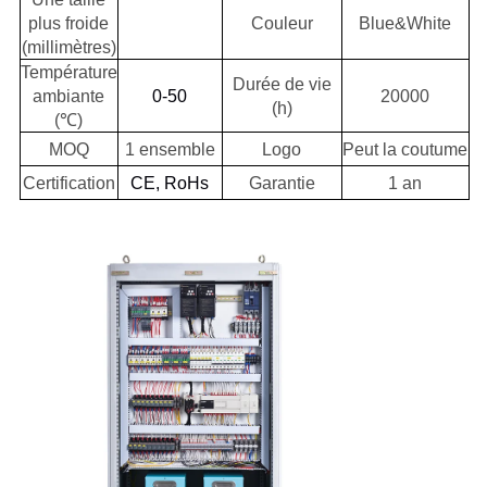
plus froide
Couleur
Blue&White
(millimètres)
Température
Durée de vie
ambiante
0-50
20000
(h)
(℃)
MOQ
1 ensemble
Logo
Peut la coutume
Certification
CE, RoHs
Garantie
1 an