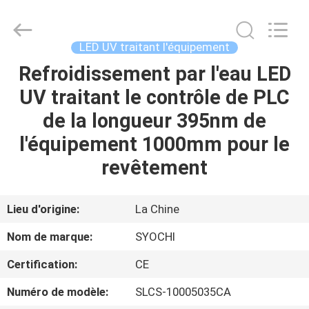
2026
Shenzhen
Syochi
Electronics
Co.,
LED UV traitant l'équipement
Ltd.
All
Refroidissement par l'eau LED
MAISON
Rights
Reserved.
UV traitant le contrôle de PLC
PRODUITS
de la longueur 395nm de
l'équipement 1000mm pour le
AU
revêtement
SUJET
DE
Lieu d'origine:
La Chine
NOUS
Nom de marque:
SYOCHI
Certification:
CE
VISITE
Numéro de modèle:
SLCS-10005035CA
D'USINE