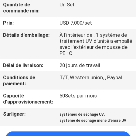
Quantité de
Un Set
commande min:
CONTRÔLE
Prix:
USD 7,000/set
DE
QUALITÉ
Détails d'emballage:
À l'intérieur de : 1 système de
traitement UV d'unité a emballé
avec l'extérieur de mousse de
CONTACTEZ-
PE : C
NOUS
Délai de livraison:
20 jours de travail
Conditions de
T/T, Western union, , Paypal
NOUVELLES
paiement:
Capacité
50Sets par mois
d'approvisionnement:
DEMANDEZ
UNE
Surligner:
,
systèmes de séchage UV
système de séchage mené d'encre UV
CITATION