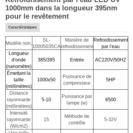
1000mm dans la longueur 395nm
pour le revêtement
Caractéristiques
SL-
Manière de
Refroidissement
Modèle non.
10005035CA
refroidissement
par l'eau
Longueur
d'onde
385/395
Entrée
AC220V/50HZ
(nanomètre)
Émettant la
Puissance de
taille
1000x50
5HP
compresseur
(millimètres)
Distance
Puissance par
rayonnante
5-10
6500
lampe (w)
(millimètres)
Intensité
Méthode de
rayonnante
15
5-32V
contrôle
(W/cm2)
Une taille