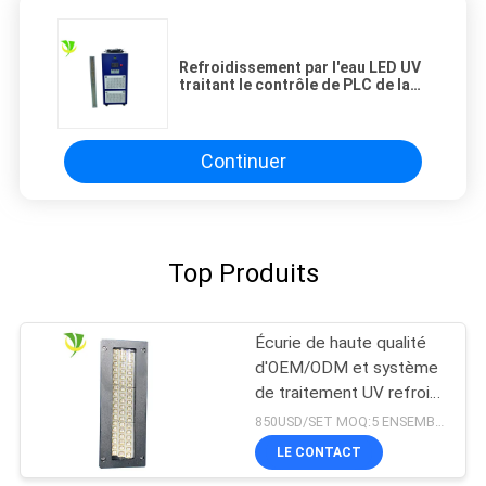
Refroidissement par l'eau LED UV
traitant le contrôle de PLC de la
longueur 395nm de l'équipement
1000mm pour le revêtement
Continuer
Top Produits
Écurie de haute qualité
d'OEM/ODM et système
de traitement UV refroidi
à l'eau sûr du
850USD/SET MOQ:5 ENSEMBLES
refroidissement par l'eau
LE CONTACT
LED pour la machine