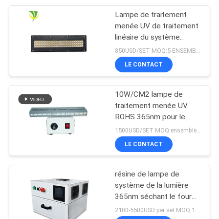
d'impression offset
Lampe de traitement
menée UV de traitement
linéaire du système
365nm 395nm 405nm de
850USD/SET MOQ:5 ENSEMBLES
Shenzhen 1200w
LE CONTACT
10W/CM2 lampe de
traitement menée UV
ROHS 365nm pour le
revêtement de résine
1500USD/SET MOQ:ensembles 1
LE CONTACT
résine de lampe de
système de la lumière
365nm séchant le four
de traitement mené UV
2100-5500USD per set MOQ:1 ensemble