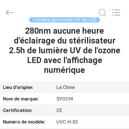
2026
Shenzhen
Syochi
Electronics
Co.,
Lumière germicide UV de LED
Ltd.
All
280nm aucune heure
MAISON
Rights
Reserved.
d'éclairage du stérilisateur
PRODUITS
2.5h de lumière UV de l'ozone
LED avec l'affichage
AU
numérique
SUJET
DE
Lieu d'origine:
La Chine
NOUS
Nom de marque:
SYOCHI
Certification:
CE
VISITE
Numéro de modèle:
UVC-H-03
D'USINE