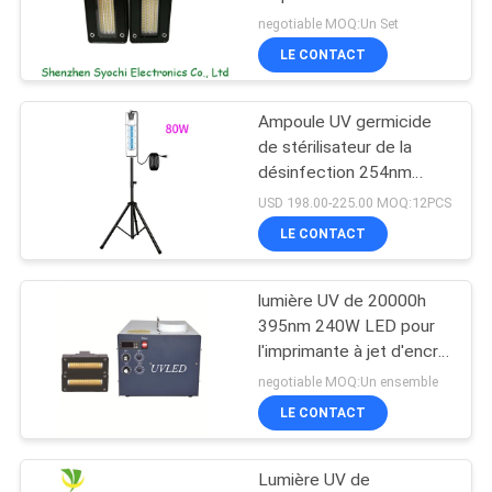
negotiable MOQ:Un Set
LE CONTACT
Ampoule UV germicide
de stérilisateur de la
désinfection 254nm
bactéricide UV-C
USD 198.00-225.00 MOQ:12PCS
portative de lumière UV
LE CONTACT
lumière UV de 20000h
395nm 240W LED pour
l'imprimante à jet d'encre
Machine
negotiable MOQ:Un ensemble
LE CONTACT
Lumière UV de