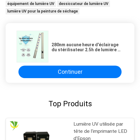
équipement de lumière UV
dessiccateur de lumière UV
lumière UV pour la peinture de séchage
280nm aucune heure d'éclairage
du stérilisateur 2.5h de lumière UV
de l'ozone LED avec l'affichage
numérique
Continuer
Top Produits
Lumière UV utilisée par
tête de l'imprimante LED
d'Epson