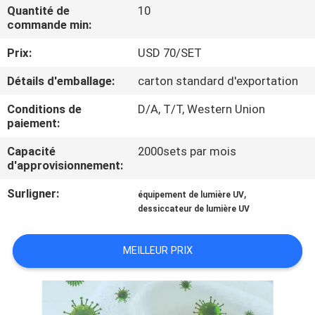
Quantité de
10
commande min:
CONTRÔLE
Prix:
USD 70/SET
DE
QUALITÉ
Détails d'emballage:
carton standard d'exportation
Conditions de
D/A, T/T, Western Union
CONTACTEZ-
paiement:
NOUS
Capacité
2000sets par mois
d'approvisionnement:
NOUVELLES
Surligner:
,
équipement de lumière UV
dessiccateur de lumière UV
DEMANDEZ
MEILLEUR PRIX
UNE
CITATION