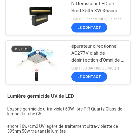
l'atterrisseur LED de
Smd 3535 3W 365nm
385nm 395nm 405nm
USD 880 per set MOQ:un ensemble
LE CONTACT
épurateur directionnel
AC277V d'air de
désinfection d'Omni de la
lampe 150W UV
USD1100.00-1180.00 MOQ:1
germicide
LE CONTACT
Lumière germicide UV de LED
L'ozone germicide ultra-violet 60W libre PIR Quartz Glass de
lampe du tube G5
encre 10w/cm2 UV légère de traitement ultra-violette de
395nm 50w traitant la lumière