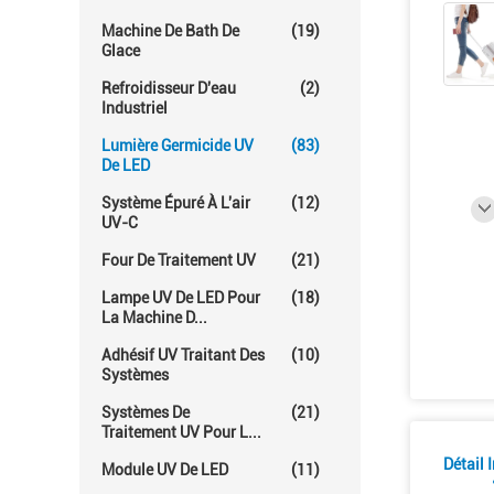
Machine De Bath De
(19)
Glace
Refroidisseur D'eau
(2)
Industriel
Lumière Germicide UV
(83)
De LED
Système Épuré À L'air
(12)
UV-C
Four De Traitement UV
(21)
Lampe UV De LED Pour
(18)
La Machine D...
Adhésif UV Traitant Des
(10)
Systèmes
Systèmes De
(21)
Traitement UV Pour L...
Détail 
Module UV De LED
(11)