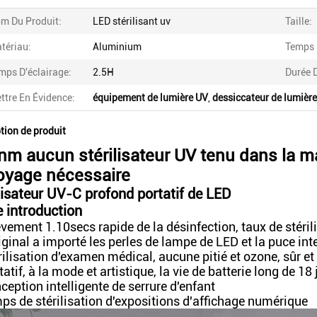
m Du Produit:
LED stérilisant uv
Taille:
tériau:
Aluminium
Temps 
mps D'éclairage:
2.5H
Durée D
ttre En Évidence:
équipement de lumière UV
,
dessiccateur de lumièr
tion de produit
m aucun stérilisateur UV tenu dans la m
oyage nécessaire
lisateur UV-C profond portatif de LED
 introduction
èvement 1.10secs rapide de la désinfection, taux de stéril
riginal a importé les perles de lampe de LED et la puce int
érilisation d'examen médical, aucune pitié et ozone, sûr e
tatif, à la mode et artistique, la vie de batterie long de 18
ception intelligente de serrure d'enfant
mps de stérilisation d'expositions d'affichage numérique