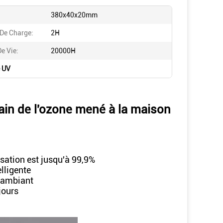
380x40x20mm
De Charge:
2H
e Vie:
20000H
e UV
ain de l'ozone mené à la maison
isation est jusqu'à 99,9%
elligente
t ambiant
 jours