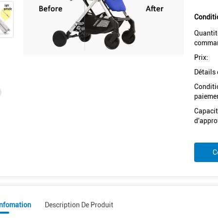
Conditi
Quantit
comman
Prix:
Détails
Conditi
paiemen
Capacit
d'appro
C
Infomation
Description De Produit