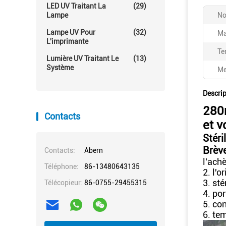
LED UV Traitant La
(29)
Lampe
No
Lampe UV Pour
(32)
Ma
L'imprimante
Te
Lumière UV Traitant Le
(13)
Système
Me
Descrip
280n
Contacts
et v
Stéri
Brève
Contacts:
Abern
l'ach
Téléphone:
86-13480643135
2. l'o
3. st
Télécopieur:
86-0755-29455315
4. por
5. con
6. te