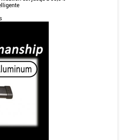
elligente
s