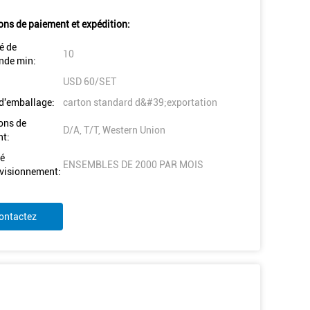
ons de paiement et expédition:
é de
10
de min:
USD 60/SET
 d'emballage:
carton standard d&#39;exportation
ons de
D/A, T/T, Western Union
t:
é
ENSEMBLES DE 2000 PAR MOIS
visionnement:
ontactez