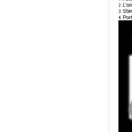
L'or
2.
Stér
3.
Port
4.