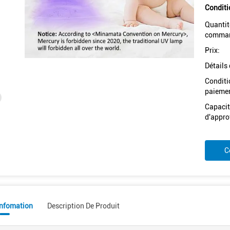
Conditi
Quantit
comman
Prix:
Détails
Conditi
paiemen
Capacit
d'appro
C
Infomation
Description De Produit