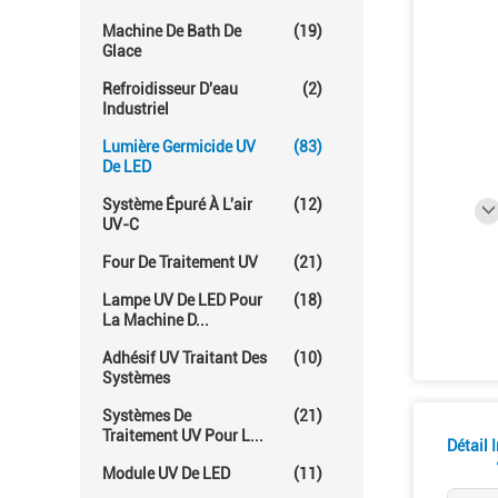
Machine De Bath De
(19)
Glace
Refroidisseur D'eau
(2)
Industriel
Lumière Germicide UV
(83)
De LED
Système Épuré À L'air
(12)
UV-C
Four De Traitement UV
(21)
Lampe UV De LED Pour
(18)
La Machine D...
Adhésif UV Traitant Des
(10)
Systèmes
Systèmes De
(21)
Traitement UV Pour L...
Détail 
Module UV De LED
(11)