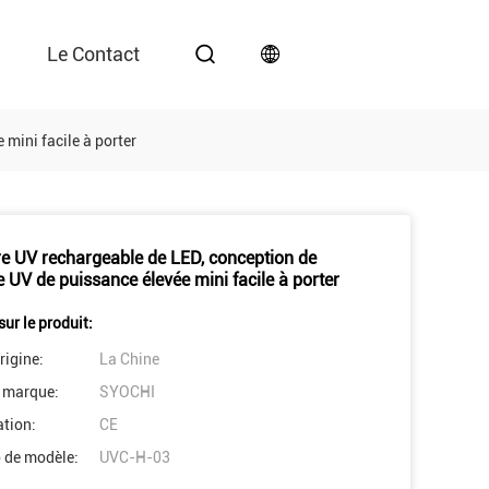
Le Contact
mini facile à porter
e UV rechargeable de LED, conception de
e UV de puissance élevée mini facile à porter
sur le produit:
rigine:
La Chine
 marque:
SYOCHI
ation:
CE
 de modèle:
UVC-H-03