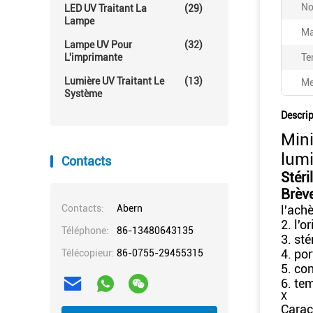
No
LED UV Traitant La
(29)
Lampe
Ma
Lampe UV Pour
(32)
L'imprimante
Te
Lumière UV Traitant Le
(13)
Me
Système
Descrip
Mini
lumi
Contacts
Stéri
Brève
Contacts:
Abern
l'ach
2. l'o
Téléphone:
86-13480643135
3. st
4. por
Télécopieur:
86-0755-29455315
5. con
6. te
X
Carac