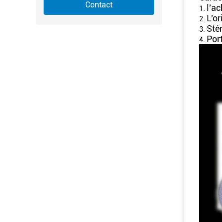
Contact
l'ac
1.
L'or
2.
Stér
3.
Port
4.