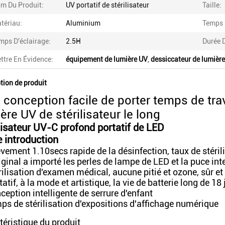
m Du Produit:
UV portatif de stérilisateur
Taille:
tériau:
Aluminium
Temps 
mps D'éclairage:
2.5H
Durée D
ttre En Évidence:
équipement de lumière UV
,
dessiccateur de lumièr
tion de produit
 conception facile de porter temps de trav
ère UV de stérilisateur le long
lisateur UV-C profond portatif de LED
 introduction
èvement 1.10secs rapide de la désinfection, taux de stéril
riginal a importé les perles de lampe de LED et la puce int
érilisation d'examen médical, aucune pitié et ozone, sûr e
tatif, à la mode et artistique, la vie de batterie long de 18
ception intelligente de serrure d'enfant
mps de stérilisation d'expositions d'affichage numérique
téristique du produit