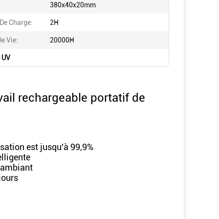
380x40x20mm
De Charge:
2H
e Vie:
20000H
e UV
ail rechargeable portatif de
isation est jusqu'à 99,9%
elligente
t ambiant
 jours