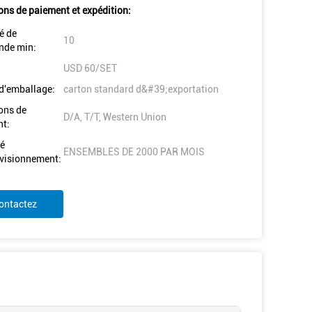
ons de paiement et expédition:
é de
10
de min:
USD 60/SET
 d'emballage:
carton standard d&#39;exportation
ons de
D/A, T/T, Western Union
t:
é
ENSEMBLES DE 2000 PAR MOIS
visionnement:
ontactez