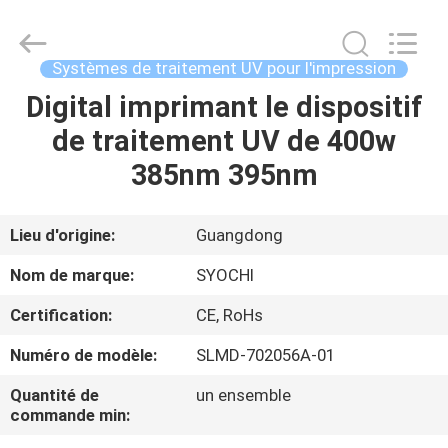
2026
Shenzhen
Syochi
Electronics
Co.,
Systèmes de traitement UV pour l'impression
Ltd.
All
Digital imprimant le dispositif
MAISON
Rights
Reserved.
de traitement UV de 400w
PRODUITS
385nm 395nm
AU
Lieu d'origine:
Guangdong
SUJET
Nom de marque:
SYOCHI
DE
Certification:
CE, RoHs
NOUS
Numéro de modèle:
SLMD-702056A-01
VISITE
Quantité de
un ensemble
commande min:
D'USINE