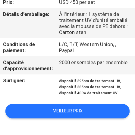
Prix:
USD 450 per set
CONTRÔLE
Détails d'emballage:
À l'intérieur : 1 système de
traitement UV d'unité emballé
DE
avec la mousse de PE dehors :
Carton stan
QUALITÉ
Conditions de
L/C, T/T, Western Union, ,
paiement:
Paypal
CONTACTEZ-
Capacité
2000 ensembles par ensemble
NOUS
d'approvisionnement:
Surligner:
,
dispositif 395nm de traitement UV
NOUVELLES
,
dispositif 385nm de traitement UV
dispositif 400w de traitement UV
DEMANDEZ
MEILLEUR PRIX
UNE
CITATION