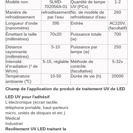
Modèle non.
SLMD-
Quantité de lampe
1-2
702056A-01
UV (PCs)
Manière de
refroidissement
No. de modèle de
260
refroidissement
par l'eau
refroidisseur d'eau
Longueur d'onde
395
Entrée
AC220V,
(nanomètre)
(facultatif)
Émettant la taille
70x20
Puissance totale
700
(millimètres)
(w)
Distance
5-10
Puissance par
250
rayonnante
lampe (w)
(millimètres)
Intensité
5-15, réglable
Méthode de
5-32v
d'irradiation (² de
contrôle
W/cm)
(facultative)
Température
10-50
Durée de vie (h)
20000
ambiante (℃)
Champ de l'application du produit de traitement UV de LED
LED UV pour l'adhésif
L'électronique (écran tactile,
téléphone portable, haut-parleurs
micro, unités de disques et etc.)
Médical
Industriel
Revêtement UV LED traitant la