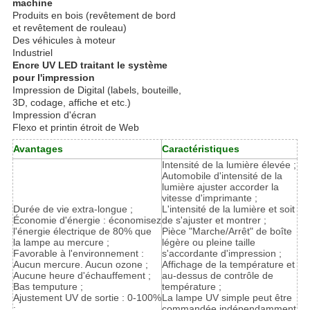
machine
Produits en bois (revêtement de bord
et revêtement de rouleau)
Des véhicules à moteur
Industriel
Encre UV LED traitant le système
pour l'impression
Impression de Digital (labels, bouteille,
3D, codage, affiche et etc.)
Impression d'écran
Flexo et printin étroit de Web
Avantages
Caractéristiques
Intensité de la lumière élevée ;
Automobile d'intensité de la
lumière ajuster accorder la
vitesse d'imprimante ;
Durée de vie extra-longue ;
L'intensité de la lumière et soit
Économie d'énergie : économisez
de s'ajuster et montrer ;
l'énergie électrique de 80% que
Pièce "Marche/Arrêt" de boîte
la lampe au mercure ;
légère ou pleine taille
Favorable à l'environnement :
s'accordante d'impression ;
Aucun mercure. Aucun ozone ;
Affichage de la température et
Aucune heure d'échauffement ;
au-dessus de contrôle de
Bas temputure ;
température ;
Ajustement UV de sortie : 0-100%
La lampe UV simple peut être
;
commandée indépendamment