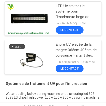
LED UV traitant le
système pour
l'imprimante large de
format
negotiable MOQ:Un Set
LE CONTACT
Encre UV élevée de la
rangée 365nm 405nm de
puissance traitant des
systèmes
USD 450 per set MOQ:un ensemble
LE CONTACT
Systèmes de traitement UV pour l'impression
Water cooling led uv curing machine price uv curing led 395
3535 LG chips high power 200w 250w 300w uv curing machine