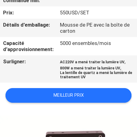
commande min:
Prix:
550USD/SET
CONTRÔLE
DE
Détails d'emballage:
Mousse de PE avec la boîte de
carton
QUALITÉ
Capacité
5000 ensembles/mois
d'approvisionnement:
CONTACTEZ-
Surligner:
,
AC220V a mené traiter la lumière UV
NOUS
,
800W a mené traiter la lumière UV
La lentille de quartz a mené la lumière de
traitement UV
NOUVELLES
MEILLEUR PRIX
DEMANDEZ
UNE
CITATION