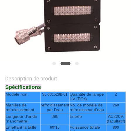
PLAN
DU
SITE
PRIVACY
POLICY
Description de produit
Spécifications
Modèle non.
Quantité de lampe
2
SL-601528B-01
UV (PCs)
Manière de
refroidissement
No. de modèle de
260
refroidissement
par l'eau
refroidisseur d'eau
Longueur d'onde
395
Entrée
AC220V,
(nanomètre)
(facultatif)
Émettant la taille
Puissance totale
60*15
800