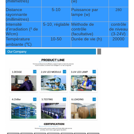
(millimètres)
(w)
Distance
5-10
Puissance par
280
rayonnante
lampe (w)
(millimètres)
Intensité
5-10, réglable
Méthode de
contrôle
d'irradiation (² de
contrôle
de niveau
W/cm)
(facultative)
(3-24V)
Température
10-50
Durée de vie (h)
20000
ambiante (℃)