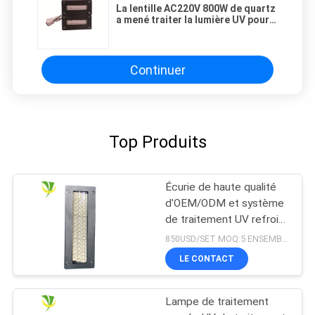
La lentille AC220V 800W de quartz
a mené traiter la lumière UV pour
l'imprimante A3
Continuer
Top Produits
Écurie de haute qualité
d'OEM/ODM et système
de traitement UV refroidi
à l'eau sûr du
850USD/SET MOQ:5 ENSEMBLES
refroidissement par l'eau
LE CONTACT
LED pour la machine
d'impression offset
Lampe de traitement