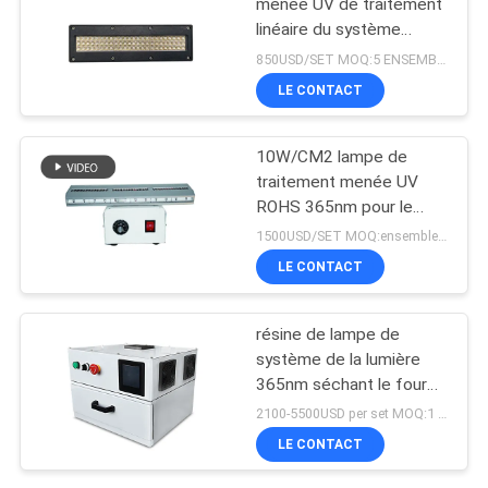
menée UV de traitement
linéaire du système
365nm 395nm 405nm de
850USD/SET MOQ:5 ENSEMBLES
Shenzhen 1200w
LE CONTACT
10W/CM2 lampe de
traitement menée UV
ROHS 365nm pour le
revêtement de résine
1500USD/SET MOQ:ensembles 1
LE CONTACT
résine de lampe de
système de la lumière
365nm séchant le four
de traitement mené UV
2100-5500USD per set MOQ:1 ensemble
de la boîte 405nm
LE CONTACT