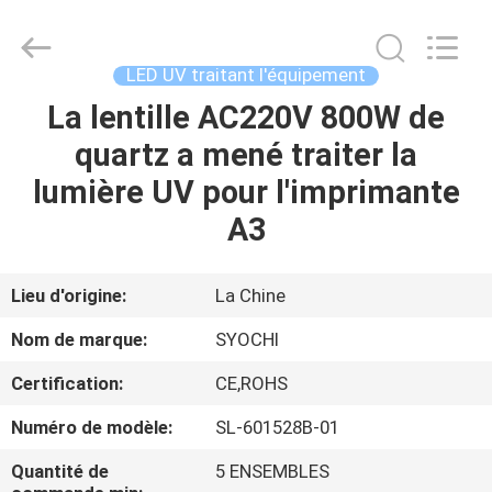
2026
Shenzhen
Syochi
Electronics
Co.,
LED UV traitant l'équipement
Ltd.
All
La lentille AC220V 800W de
MAISON
Rights
Reserved.
quartz a mené traiter la
PRODUITS
lumière UV pour l'imprimante
A3
AU
SUJET
Lieu d'origine:
La Chine
DE
Nom de marque:
SYOCHI
NOUS
Certification:
CE,ROHS
Numéro de modèle:
SL-601528B-01
VISITE
D'USINE
Quantité de
5 ENSEMBLES