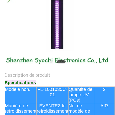
PLAN
DU
SITE
PRIVACY
POLICY
Description de produit
Spécifications
Modèle non.
FL-1001035C-
Quantité de
2
01
lampe UV
(PCs)
Manière de
ÉVENTEZ le
No. de
AIR
refroidissement
refroidissement
modèle de