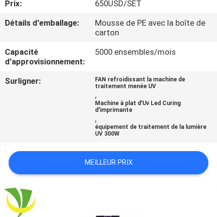
Prix:
650USD/SET
CONTRÔLE
Détails d'emballage:
Mousse de PE avec la boîte de
carton
DE
Capacité
5000 ensembles/mois
QUALITÉ
d'approvisionnement:
Surligner:
FAN refroidissant la machine de
CONTACTEZ-
traitement menée UV
,
NOUS
Machine à plat d'Uv Led Curing
d'imprimante
,
équipement de traitement de la lumière
NOUVELLES
UV 300W
DEMANDEZ
MEILLEUR PRIX
UNE
CITATION