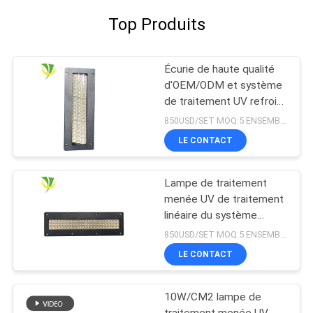
Top Produits
Écurie de haute qualité
d'OEM/ODM et système
de traitement UV refroidi
à l'eau sûr du
850USD/SET MOQ:5 ENSEMBLES
refroidissement par l'eau
LE CONTACT
LED pour la machine
d'impression offset
Lampe de traitement
menée UV de traitement
linéaire du système
365nm 395nm 405nm de
850USD/SET MOQ:5 ENSEMBLES
Shenzhen 1200w
LE CONTACT
10W/CM2 lampe de
traitement menée UV