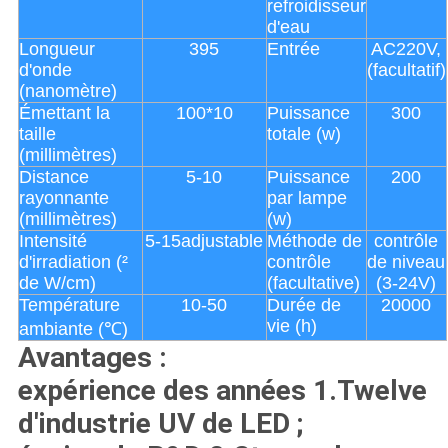
refroidisseur
d'eau
Longueur
395
Entrée
AC220V,
d'onde
(facultatif)
(nanomètre)
Émettant la
100*10
Puissance
300
taille
totale (w)
(millimètres)
Distance
5-10
Puissance
200
rayonnante
par lampe
(millimètres)
(w)
Intensité
5-15adjustable
Méthode de
contrôle
d'irradiation (²
contrôle
de niveau
de W/cm)
(facultative)
(3-24V)
Température
10-50
Durée de
20000
vie (h)
ambiante (℃)
Avantages :
expérience des années 1.Twelve
d'industrie UV de LED ;