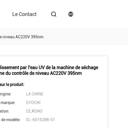
Le Contact
e de niveau AC220V 395nm
dissement par l'eau UV de la machine de séchage
ine du contrôle de niveau AC220V 395nm
sur le produit:
rigine:
LA CHINE
 marque:
SYOCHI
ation:
CE,ROHS
 de modèle:
SL-601528B-01