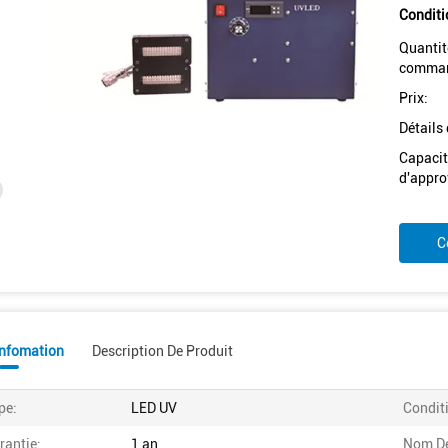
Conditi
Quantit
comman
Prix:
Détails
Capacit
d'appro
C
Infomation
Description De Produit
pe:
LED UV
Condit
rantie:
1 an
Nom De