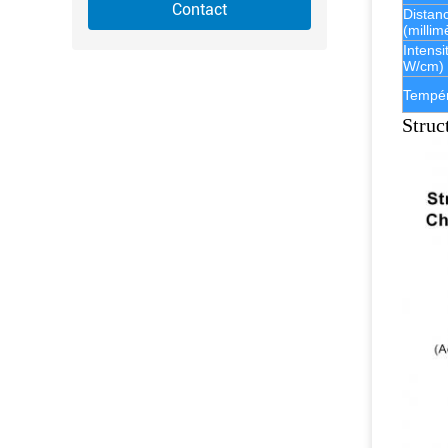
Contact
Distan
(millim
Intensi
W/cm)
Tempér
Struc