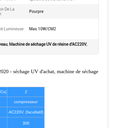
on De La
Pourpre
r:
ité Lumineuse:
Max.10W/CM2
iveau
,
Machine de séchage UV de résine d'AC220V
,
020 - séchage UV d'achat, machine de séchage
PCs)
2
compresseur
AC220V, (facultatif)
300