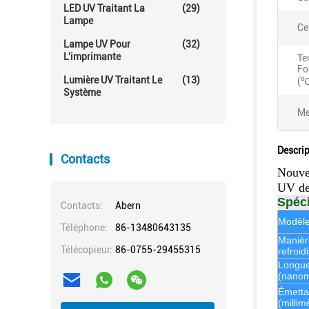
LED UV Traitant La
(29)
Lampe
Ce
Lampe UV Pour
(32)
L'imprimante
Te
Fo
Lumière UV Traitant Le
(13)
(℃
Système
Me
Descrip
Contacts
Nouve
UV de
Spéci
Contacts:
Abern
Modèle
Téléphone:
86-13480643135
Manièr
Télécopieur:
86-0755-29455315
refroi
Longue
(nanom
Émettan
(millim