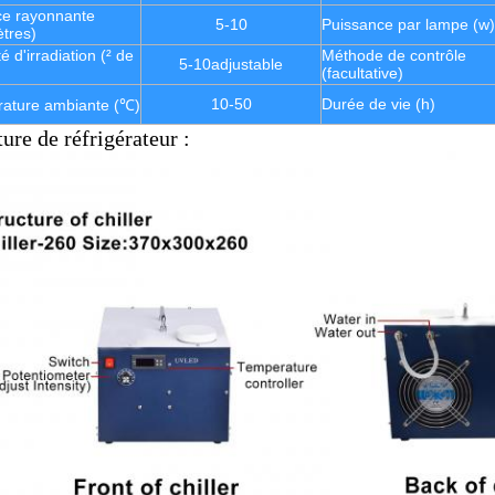
ce rayonnante
5-10
Puissance par lampe (w)
ètres)
té d'irradiation (² de
Méthode de contrôle
5-10adjustable
(facultative)
10-50
Durée de vie (h)
ature ambiante (℃)
ture de réfrigérateur :