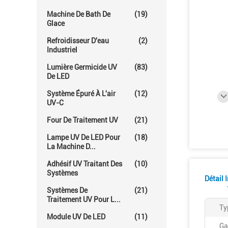
Machine De Bath De
(19)
Glace
Refroidisseur D'eau
(2)
Industriel
Lumière Germicide UV
(83)
De LED
Système Épuré À L'air
(12)
UV-C
Four De Traitement UV
(21)
Lampe UV De LED Pour
(18)
La Machine D...
Adhésif UV Traitant Des
(10)
Systèmes
Détail 
Systèmes De
(21)
Traitement UV Pour L...
Ty
Module UV De LED
(11)
Ga