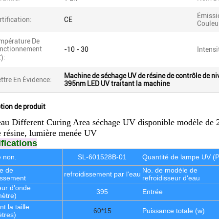
Émissi
rtification:
CE
Couleu
mpérature De
nctionnement
-10 - 30
Intens
):
Machine de séchage UV de résine de contrôle de n
ttre En Évidence:
395nm LED UV traitant la machine
tion de produit
au Different Curing Area séchage UV disponible modèle de 2
 résine, lumière menée UV
fications
 non.
SL-601528B-01
Quantité de lampe UV (
e de
No. de modèle de
refroidissement par l'eau
dissement
refroidisseur d'eau
ur d'onde
395
Entrée
ètre)
t la taille
60*15
Puissance totale (w)
ètres)