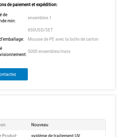
ons de paiement et expédition:
é de
ensembles 1
de min:
650USD/SET
 d'emballage:
Mousse de PE avec la boîte de carton
é
5000 ensembles/mois
visionnement:
ontactez
ion:
Nouveau
 Produit:
système de traitement UV