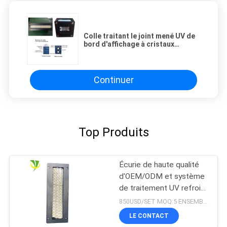
Colle traitant le joint mené UV de
bord d'affichage à cristaux
liquides Lcm de lampe de module
goupillant 1600W
Continuer
Top Produits
Écurie de haute qualité
d'OEM/ODM et système
de traitement UV refroidi
à l'eau sûr du
850USD/SET MOQ:5 ENSEMBLES
refroidissement par l'eau
LE CONTACT
LED pour la machine