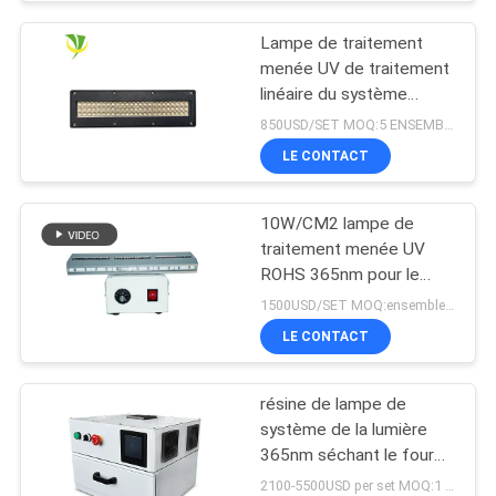
d'impression offset
Lampe de traitement
menée UV de traitement
linéaire du système
365nm 395nm 405nm de
850USD/SET MOQ:5 ENSEMBLES
Shenzhen 1200w
LE CONTACT
10W/CM2 lampe de
traitement menée UV
ROHS 365nm pour le
revêtement de résine
1500USD/SET MOQ:ensembles 1
LE CONTACT
résine de lampe de
système de la lumière
365nm séchant le four
de traitement mené UV
2100-5500USD per set MOQ:1 ensemble