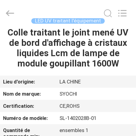
2026
Shenzhen
Syochi
Electronics
Co.,
LED UV traitant l'équipement
Ltd.
All
Colle traitant le joint mené UV
MAISON
Rights
Reserved.
de bord d'affichage à cristaux
PRODUITS
liquides Lcm de lampe de
module goupillant 1600W
AU
SUJET
Lieu d'origine:
LA CHINE
DE
Nom de marque:
SYOCHI
NOUS
Certification:
CE,ROHS
Numéro de modèle:
SL-1402028B-01
VISITE
D'USINE
Quantité de
ensembles 1