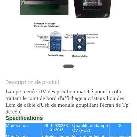
PLAN
DU
SITE
PRIVACY
POLICY
Description de produit
Lampe menée UV des prix bon marché pour la colle
traitant le joint de bord d'affichage à cristaux liquides
Lcm de câble d'Usb de module goupillant l'écran de Tp
de côté
Spécifications
Modèle non.
Quantité de lampe
2
SL-1402028B-
01/2015
UV (PCs)
Manière de
refroidissement
No. de modèle de