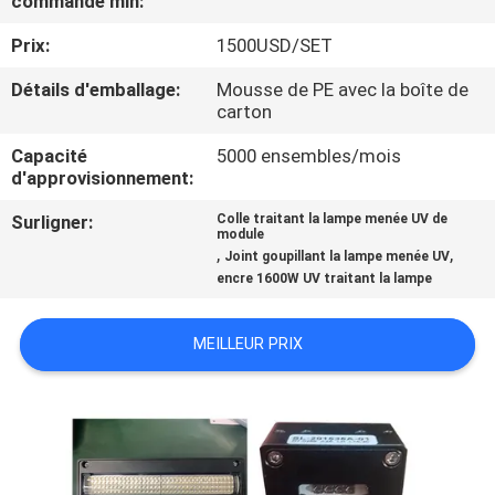
commande min:
Prix:
1500USD/SET
CONTRÔLE
DE
Détails d'emballage:
Mousse de PE avec la boîte de
carton
QUALITÉ
Capacité
5000 ensembles/mois
d'approvisionnement:
CONTACTEZ-
Surligner:
Colle traitant la lampe menée UV de
NOUS
module
,
,
Joint goupillant la lampe menée UV
encre 1600W UV traitant la lampe
NOUVELLES
MEILLEUR PRIX
DEMANDEZ
UNE
CITATION