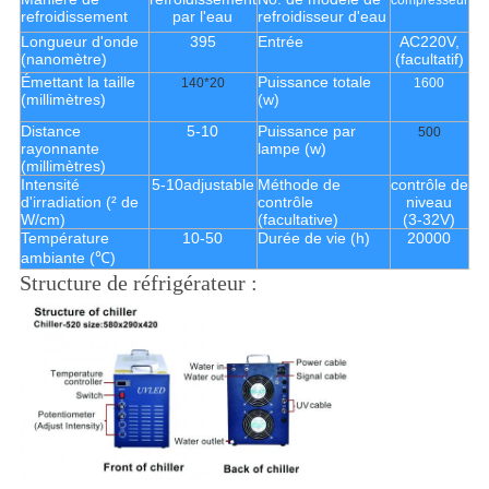
compresseur
refroidissement
par l'eau
refroidisseur d'eau
Longueur d'onde
395
Entrée
AC220V,
(nanomètre)
(facultatif)
Émettant la taille
Puissance totale
140*20
1600
(millimètres)
(w)
Distance
5-10
Puissance par
500
rayonnante
lampe (w)
(millimètres)
Intensité
5-10adjustable
Méthode de
contrôle de
d'irradiation (² de
contrôle
niveau
W/cm)
(facultative)
(3-32V)
Température
10-50
Durée de vie (h)
20000
ambiante (℃)
Structure de réfrigérateur :