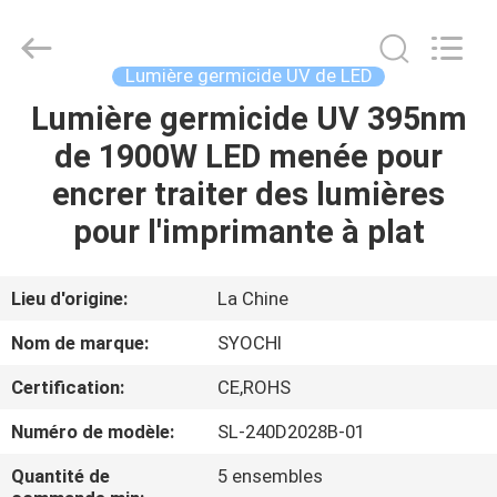
2026
Shenzhen
Syochi
Electronics
Co.,
Lumière germicide UV de LED
Ltd.
All
Lumière germicide UV 395nm
MAISON
Rights
Reserved.
de 1900W LED menée pour
PRODUITS
encrer traiter des lumières
pour l'imprimante à plat
AU
SUJET
Lieu d'origine:
La Chine
DE
Nom de marque:
SYOCHI
NOUS
Certification:
CE,ROHS
Numéro de modèle:
SL-240D2028B-01
VISITE
D'USINE
Quantité de
5 ensembles