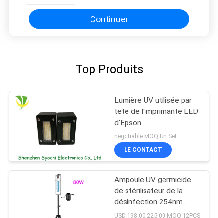
l'imprimante à plat
Continuer
Top Produits
Lumière UV utilisée par
tête de l'imprimante LED
d'Epson
negotiable MOQ:Un Set
LE CONTACT
Ampoule UV germicide
de stérilisateur de la
désinfection 254nm
bactéricide UV-C
USD 198.00-225.00 MOQ:12PCS