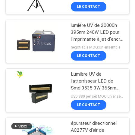
portative de lumière UV
LE CONTACT
lumière UV de 20000h
395nm 240W LED pour
l'imprimante à jet d'encre
Machine
negotiable MOQ:Un ensemble
LE CONTACT
Lumière UV de
l'atterrisseur LED de
Smd 3535 3W 365nm
385nm 395nm 405nm
USD 880 per set MOQ:un ensemble
LE CONTACT
épurateur directionnel
AC277V d'air de