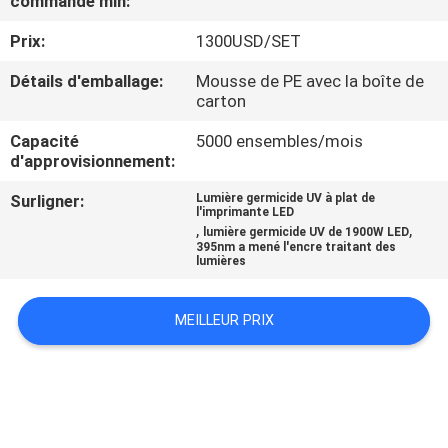
commande min:
Prix:
1300USD/SET
CONTRÔLE
DE
Détails d'emballage:
Mousse de PE avec la boîte de
carton
QUALITÉ
Capacité
5000 ensembles/mois
d'approvisionnement:
CONTACTEZ-
Surligner:
Lumière germicide UV à plat de
NOUS
l'imprimante LED
,
,
lumière germicide UV de 1900W LED
395nm a mené l'encre traitant des
lumières
NOUVELLES
MEILLEUR PRIX
DEMANDEZ
UNE
CITATION