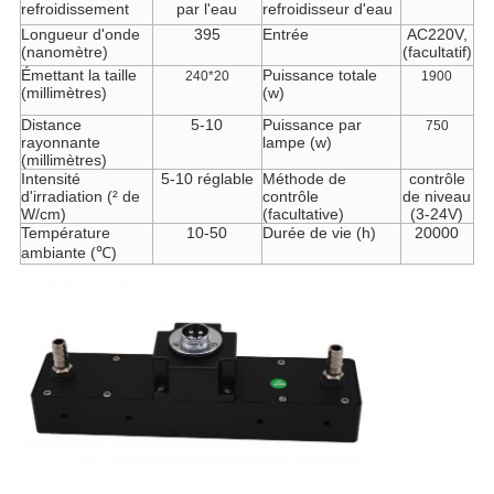
refroidissement
par l'eau
refroidisseur d'eau
Longueur d'onde
395
Entrée
AC220V,
(nanomètre)
(facultatif)
Émettant la taille
Puissance totale
240*20
1900
(millimètres)
(w)
Distance
5-10
Puissance par
750
rayonnante
lampe (w)
(millimètres)
Intensité
5-10 réglable
Méthode de
contrôle
d'irradiation (² de
contrôle
de niveau
W/cm)
(facultative)
(3-24V)
Température
10-50
Durée de vie (h)
20000
ambiante (℃)