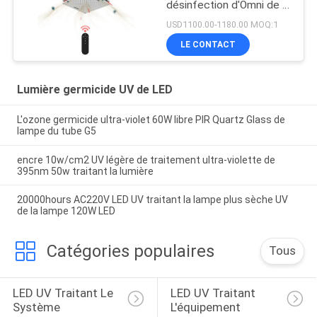
désinfection d'Omni de la
lampe 150W UV
USD1100.00-1180.00 MOQ:1
germicide
LE CONTACT
Lumière germicide UV de LED
L'ozone germicide ultra-violet 60W libre PIR Quartz Glass de
lampe du tube G5
encre 10w/cm2 UV légère de traitement ultra-violette de
395nm 50w traitant la lumière
20000hours AC220V LED UV traitant la lampe plus sèche UV
de la lampe 120W LED
Catégories populaires
Tous
LED UV Traitant Le 
LED UV Traitant 
Système
L'équipement