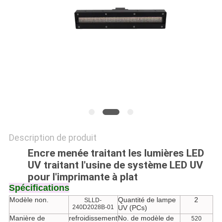
PLAN
DU
SITE
PRIVACY
POLICY
Description de produit
Encre menée traitant les lumières LED
UV traitant l'usine de système LED UV
pour l'imprimante à plat
Spécifications
Modèle non.
Quantité de lampe
2
SLLD-
240D2028B-01
UV (PCs)
Manière de
refroidissement
No. de modèle de
520