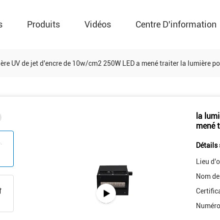
s
Produits
Vidéos
Centre D'information
ière UV de jet d'encre de 10w/cm2 250W LED a mené traiter la lumière p
la lum
mené t
Détails 
Lieu d'o
Nom de
Certific
Numéro