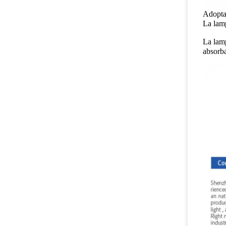
Adoptan
La lam
La lam
absorba