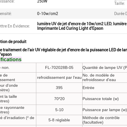
issance:
250W
Taille:
tensité:
0-10w/cm2
Durée D
lumière UV de jet d'encre de 10w/cm2 LED
,
lumière
ttre En Évidence:
Imprimante Led Curing Light d'Epson
tion de produit
e traitement de l'air UV réglable de jet d'encre de la puissance LED de l
'epson
fications
 non.
FL-702028B-05
Quantité de lampe UV (
e de
No. de modèle de
refroidissement par l'eau
dissement
refroidisseur d'eau
ur d'onde
395
Entrée
ètre)
t la taille
70*20
Puissance totale (w)
ètres)
ce rayonnante
5-10
Puissance par lampe (w)
ètres)
té d'irradiation (² de
Méthode de contrôle
5-8 réglable
(facultative)