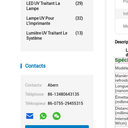
Pu
LED UV Traitant La
(29)
Lampe
In
Lampe UV Pour
(32)
L'imprimante
Me
Lumière UV Traitant Le
(13)
Système
Descrip
L
d
Spéci
Contacts
Modèle
Manièr
refroi
Contacts:
Abern
Longue
(nanom
Téléphone:
86-13480643135
Émettan
(millim
Télécopieur:
86-0755-29455315
Distan
(millim
Intensi
W/cm)