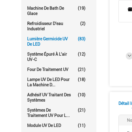
Machine De Bath De
(19)
Glace
Refroidisseur D'eau
(2)
Industriel
Lumière Germicide UV
(83)
De LED
Système Épuré À L'air
(12)
UV-C
Four De Traitement UV
(21)
Lampe UV De LED Pour
(18)
La Machine D...
Adhésif UV Traitant Des
(10)
Systèmes
Détail 
Systèmes De
(21)
Traitement UV Pour L...
No
Module UV De LED
(11)