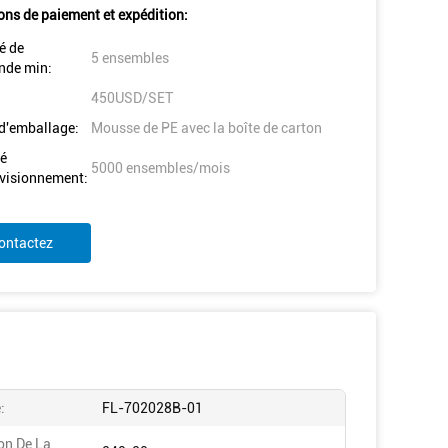
ons de paiement et expédition:
é de
5 ensembles
de min:
450USD/SET
 d'emballage:
Mousse de PE avec la boîte de carton
é
5000 ensembles/mois
visionnement:
ontactez
:
FL-702028B-01
on De La