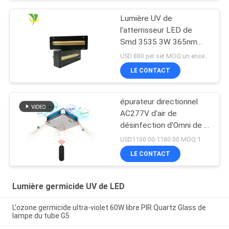
Lumière UV de
l'atterrisseur LED de
Smd 3535 3W 365nm
385nm 395nm 405nm
USD 880 per set MOQ:un ensemble
LE CONTACT
épurateur directionnel
AC277V d'air de
désinfection d'Omni de la
lampe 150W UV
USD1100.00-1180.00 MOQ:1
germicide
LE CONTACT
Lumière germicide UV de LED
L'ozone germicide ultra-violet 60W libre PIR Quartz Glass de
lampe du tube G5