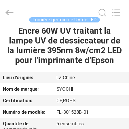
2026
Shenzhen
Syochi
Electronics
Co.,
Lumière germicide UV de LED
Ltd.
All
Encre 60W UV traitant la
MAISON
Rights
Reserved.
lampe UV de dessiccateur de
PRODUITS
la lumière 395nm 8w/cm2 LED
pour l'imprimante d'Epson
AU
SUJET
Lieu d'origine:
La Chine
DE
Nom de marque:
SYOCHI
NOUS
Certification:
CE,ROHS
Numéro de modèle:
FL-301528B-01
VISITE
D'USINE
Quantité de
5 ensembles