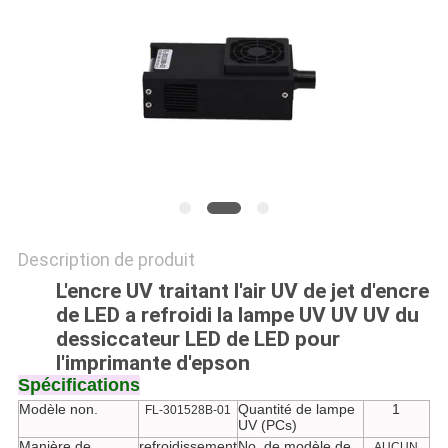
PLAN
DU
SITE
PRIVACY
POLICY
Description de produit
L'encre UV traitant l'air UV de jet d'encre
de LED a refroidi la lampe UV UV UV du
dessiccateur LED de LED pour
l'imprimante d'epson
Spécifications
Modèle non.
Quantité de lampe
1
FL-301528B-01
UV (PCs)
Manière de
refroidissement
No. de modèle de
AUCUN