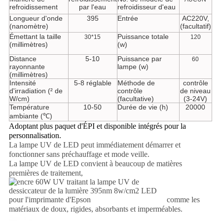
refroidissement
par l'eau
refroidisseur d'eau
Longueur d'onde
395
Entrée
AC220V,
(nanomètre)
(facultatif)
Émettant la taille
Puissance totale
30*15
120
(millimètres)
(w)
Distance
5-10
Puissance par
60
rayonnante
lampe (w)
(millimètres)
Intensité
5-8 réglable
Méthode de
contrôle
d'irradiation (² de
contrôle
de niveau
W/cm)
(facultative)
(3-24V)
Température
10-50
Durée de vie (h)
20000
ambiante (℃)
Adoptant plus paquet d'ÉPI et disponible intégrés pour la
personnalisation.
La lampe UV de LED peut immédiatement démarrer et
fonctionner sans préchauffage et mode veille.
La lampe UV de LED convient à beaucoup de matières
premières de traitement,
comme les
matériaux de doux, rigides, absorbants et imperméables.