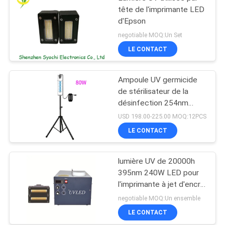
tête de l'imprimante LED
d'Epson
negotiable MOQ:Un Set
LE CONTACT
Ampoule UV germicide
de stérilisateur de la
désinfection 254nm
bactéricide UV-C
USD 198.00-225.00 MOQ:12PCS
portative de lumière UV
LE CONTACT
lumière UV de 20000h
395nm 240W LED pour
l'imprimante à jet d'encre
Machine
negotiable MOQ:Un ensemble
LE CONTACT