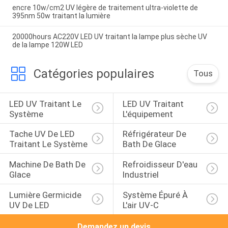
encre 10w/cm2 UV légère de traitement ultra-violette de
395nm 50w traitant la lumière
20000hours AC220V LED UV traitant la lampe plus sèche UV
de la lampe 120W LED
Catégories populaires
Tous
LED UV Traitant Le 
LED UV Traitant 
Système
L'équipement
Tache UV De LED 
Réfrigérateur De 
Traitant Le Système
Bath De Glace
Machine De Bath De 
Refroidisseur D'eau 
Glace
Industriel
Lumière Germicide 
Système Épuré À 
UV De LED
L'air UV-C
Demandez un devis