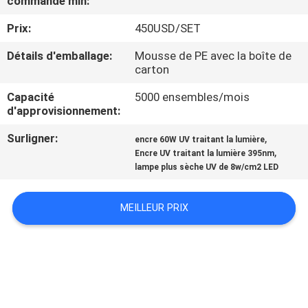
commande min:
Prix:
450USD/SET
CONTRÔLE
DE
Détails d'emballage:
Mousse de PE avec la boîte de
carton
QUALITÉ
Capacité
5000 ensembles/mois
d'approvisionnement:
CONTACTEZ-
Surligner:
,
encre 60W UV traitant la lumière
NOUS
,
Encre UV traitant la lumière 395nm
lampe plus sèche UV de 8w/cm2 LED
NOUVELLES
MEILLEUR PRIX
DEMANDEZ
UNE
CITATION