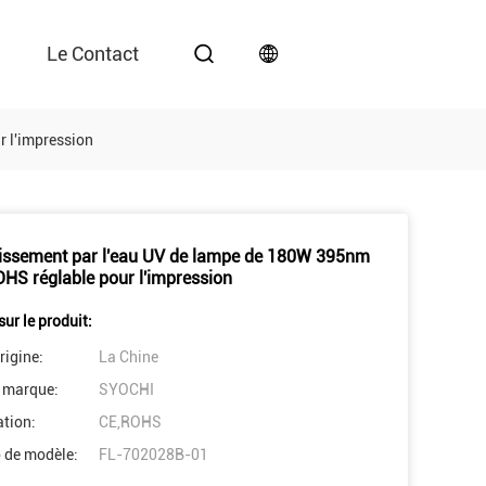
Le Contact
 l'impression
dissement par l'eau UV de lampe de 180W 395nm
HS réglable pour l'impression
sur le produit:
rigine:
La Chine
 marque:
SYOCHI
ation:
CE,ROHS
 de modèle:
FL-702028B-01