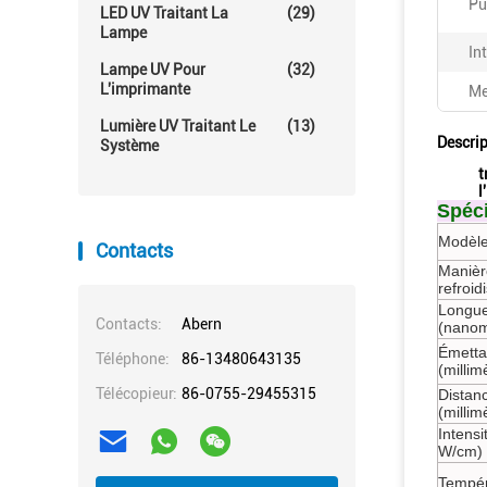
Pu
LED UV Traitant La
(29)
Lampe
In
Lampe UV Pour
(32)
L'imprimante
Me
Lumière UV Traitant Le
(13)
Descrip
Système
t
l
Spéci
Modèle
Contacts
Manièr
refroi
Longue
Contacts:
Abern
(nanom
Émettan
Téléphone:
86-13480643135
(millim
Télécopieur:
86-0755-29455315
Distan
(millim
Intensi
W/cm)
Tempér