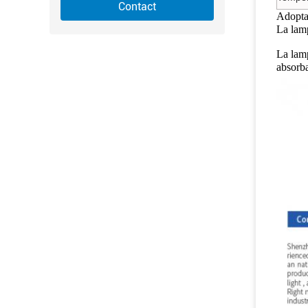
Contact
Adoptan
La lam
La lam
absorba