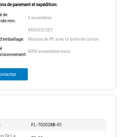
ons de paiement et expédition:
é de
5 ensembles
de min:
450USD/SET
 d'emballage:
Mousse de PE avec la boîte de carton
é
5000 ensembles/mois
visionnement:
ontactez
:
FL-702028B-01
on De La