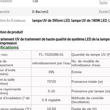
issance:
120
Taille:
tensité:
0-8w/cm2
Durée D
ttre En Évidence:
lampe UV de 395nm LED
,
lampe UV de 180W LED
,
L
tion de produit
raitement UV de traitement de haute qualité de système LED de la lamp
'impression
fications
 non.
FL-702028B-01
Quantité de lampe UV (
e de
No. de modèle de
refroidissement par l'eau
dissement
refroidisseur d'eau
ur d'onde
395
Entrée
ètre)
t la taille
70*20
Puissance totale (w)
ètres)
ce rayonnante
5-10
Puissance par lampe (w)
ètres)
té d'irradiation (² de
Méthode de contrôle
5-8 réglable
(facultative)
10-50
Durée de vie (h)
ature ambiante (℃)