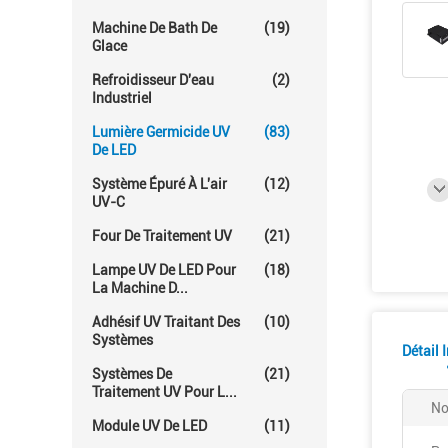
Machine De Bath De
(19)
Glace
Refroidisseur D'eau
(2)
Industriel
Lumière Germicide UV
(83)
De LED
Système Épuré À L'air
(12)
UV-C
Four De Traitement UV
(21)
Lampe UV De LED Pour
(18)
La Machine D...
Adhésif UV Traitant Des
(10)
Systèmes
Détail 
Systèmes De
(21)
Traitement UV Pour L...
No
Module UV De LED
(11)