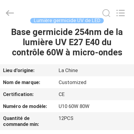
2026
Shenzhen
Syochi
Electronics
Co.,
Lumière germicide UV de LED
Ltd.
All
Base germicide 254nm de la
MAISON
Rights
Reserved.
lumière UV E27 E40 du
PRODUITS
contrôle 60W à micro-ondes
AU
Lieu d'origine:
La Chine
SUJET
Nom de marque:
Customized
DE
Certification:
CE
NOUS
Numéro de modèle:
U10 60W 80W
VISITE
Quantité de
12PCS
commande min:
D'USINE