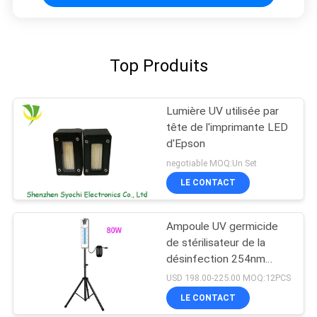
Top Produits
Lumière UV utilisée par
tête de l'imprimante LED
d'Epson
negotiable MOQ:Un Set
LE CONTACT
Ampoule UV germicide
de stérilisateur de la
désinfection 254nm
bactéricide UV-C
USD 198.00-225.00 MOQ:12PCS
portative de lumière UV
LE CONTACT