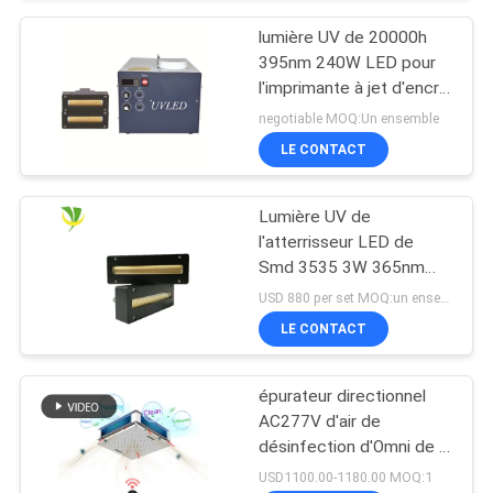
lumière UV de 20000h
395nm 240W LED pour
l'imprimante à jet d'encre
Machine
negotiable MOQ:Un ensemble
LE CONTACT
Lumière UV de
l'atterrisseur LED de
Smd 3535 3W 365nm
385nm 395nm 405nm
USD 880 per set MOQ:un ensemble
LE CONTACT
épurateur directionnel
AC277V d'air de
désinfection d'Omni de la
lampe 150W UV
USD1100.00-1180.00 MOQ:1