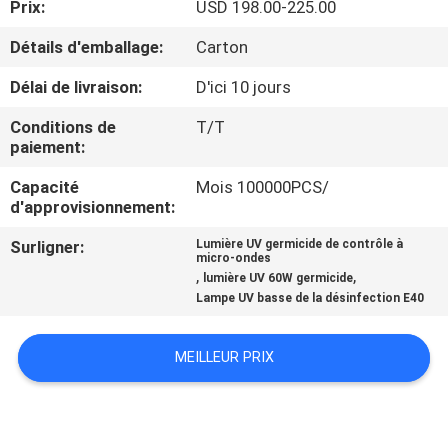
Prix:
USD 198.00-225.00
CONTRÔLE
Détails d'emballage:
Carton
DE
Délai de livraison:
D'ici 10 jours
QUALITÉ
Conditions de
T/T
paiement:
CONTACTEZ-
Capacité
Mois 100000PCS/
d'approvisionnement:
NOUS
Surligner:
Lumière UV germicide de contrôle à
micro-ondes
NOUVELLES
,
,
lumière UV 60W germicide
Lampe UV basse de la désinfection E40
DEMANDEZ
MEILLEUR PRIX
UNE
CITATION