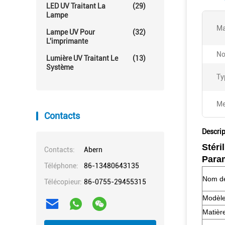
LED UV Traitant La
(29)
Lampe
Ma
Lampe UV Pour
(32)
L'imprimante
No
Lumière UV Traitant Le
(13)
Système
Ty
Me
Contacts
Descrip
Stéri
Contacts:
Abern
Param
Téléphone:
86-13480643135
Nom de
Télécopieur:
86-0755-29455315
Modèle
Matièr