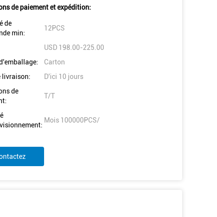
ons de paiement et expédition:
é de
12PCS
de min:
USD 198.00-225.00
 d'emballage:
Carton
 livraison:
D'ici 10 jours
ons de
T/T
t:
é
Mois 100000PCS/
visionnement:
ontactez