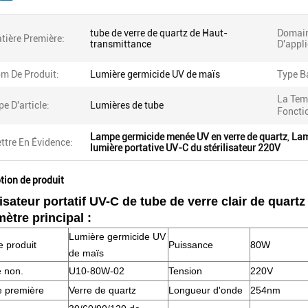
tube de verre de quartz de Haut-
Domai
tière Première:
transmittance
D'appli
m De Produit:
Lumière germicide UV de maïs
Type B
La Tem
pe D'article:
Lumières de tube
Foncti
Lampe germicide menée UV en verre de quartz
,
Lam
ttre En Évidence:
lumière portative UV-C du stérilisateur 220V
tion de produit
lisateur portatif UV-C de tube de verre clair de quartz
ètre principal :
Lumière
germicide
UV
 produit
Puissance
80W
de maïs
 non.
U10-80W-02
Tension
220V
e première
Verre de quartz
Longueur d'onde
254nm