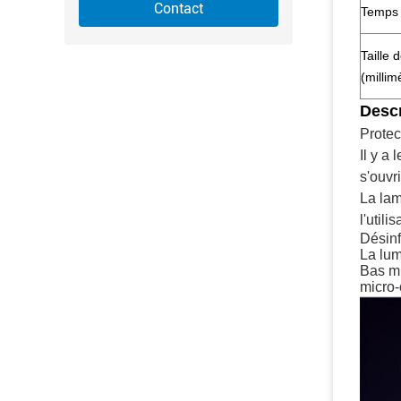
Contact
Temps 
Taille 
(millim
Descr
Protec
Il y a
s'ouvr
La lam
l'util
Désinfe
La lum
Bas mi
micro-