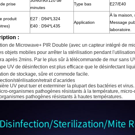
30/60/90/120 de
de prise
Type bas
E27/E40
minutes
À la maison, 
de produit
E27 : D94*L324
Application
Message publi
ètres)
E40 :
D94*L435
laboratoire.
iption :
tion de Microwave+ PIR Double (avec un capteur intégré de m
 les objets mobiles pour arrêter la stérilisation pendant l'utilisat
ira après 2mins. Par le plus sûr à télécommande de mur sans U
pe UV de désinfection est plus efficace que le désinfectant liqui
isation de stockage, sûre et commode facile.
ction/stérilisation/retrait d'acarides
ière UV peut tuer et exterminer la plupart des bactéries et virus.
cro-organismes pathogènes résistants à la température,
micro-
organismes pathogènes résistants à hautes températures.