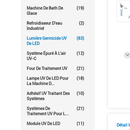
Machine De Bath De
(19)
Glace
Refroidisseur D'eau
(2)
Industriel
Lumière Germicide UV
(83)
De LED
Système Épuré À L'air
(12)
UV-C
Four De Traitement UV
(21)
Lampe UV De LED Pour
(18)
La Machine D...
Adhésif UV Traitant Des
(10)
Systèmes
Systèmes De
(21)
Traitement UV Pour L...
Module UV De LED
(11)
Détail 