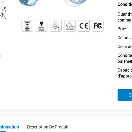
Conditi
Quantit
comman
Prix:
Détails
Délai de
Conditi
paiemen
Capacit
d'appro
C
Infomation
Description De Produit