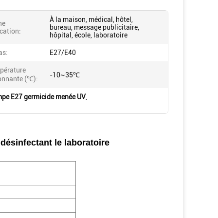
À la maison, médical, hôtel,
ne
bureau, message publicitaire,
cation:
hôpital, école, laboratoire
as:
E27/E40
pérature
-10~35℃
onnante (℃):
pe E27 germicide menée UV
,
 désinfectant le laboratoire