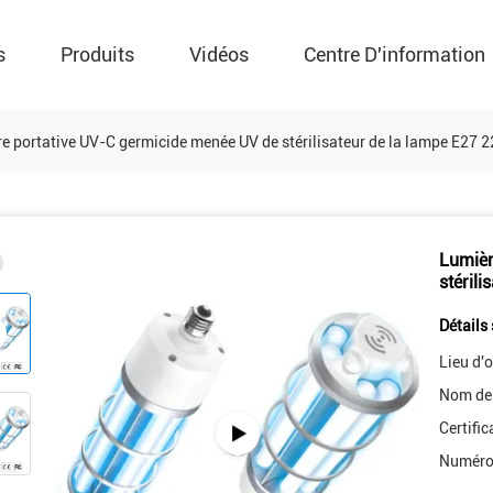
s
Produits
Vidéos
Centre D'information
e portative UV-C germicide menée UV de stérilisateur de la lampe E27 2
Lumièr
stéril
Détails 
Lieu d'o
Nom de
Certific
Numéro