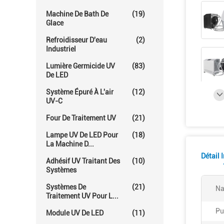
Machine De Bath De
(19)
Glace
Refroidisseur D'eau
(2)
Industriel
Lumière Germicide UV
(83)
De LED
Système Épuré À L'air
(12)
UV-C
Four De Traitement UV
(21)
Lampe UV De LED Pour
(18)
La Machine D...
Détail 
Adhésif UV Traitant Des
(10)
Systèmes
Systèmes De
(21)
Na
Traitement UV Pour L...
Pu
Module UV De LED
(11)