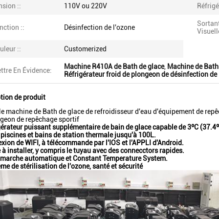
nsion ::
110V ou 220V
Réfrigé
Sortan
nction ::
Désinfection de l'ozone
Visuelle
uleur ::
Customerized
Machine R410A de Bath de glace
,
Machine de Bath 
ttre En Évidence:
Réfrigérateur froid de plongeon de désinfection de
tion de produit
e machine de Bath de glace de refroidisseur d'eau d'équipement de repêcha
geon de repêchage sportif
gérateur puissant supplémentaire de bain de glace capable de 3ºC (37.4ºF
piscines et bains de station thermale jusqu'à 100L.
xion de WIFI, à télécommande par l'IOS et l'APPLI d'Android.
e à installer, y compris le tuyau avec des connecctors rapides.
t/marche automatique et Constant Temperature System.
me de stérilisation de l'ozone, santé et sécurité