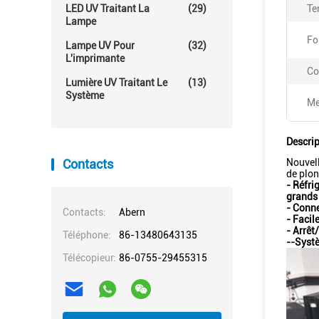
LED UV Traitant La
(29)
Te
Lampe
Fo
Lampe UV Pour
(32)
L'imprimante
Co
Lumière UV Traitant Le
(13)
Système
Me
Descrip
Contacts
Nouvell
de plon
- Réfri
grands 
- Conne
Contacts:
Abern
- Facil
- Arrê
Téléphone:
86-13480643135
--Systè
Télécopieur:
86-0755-29455315