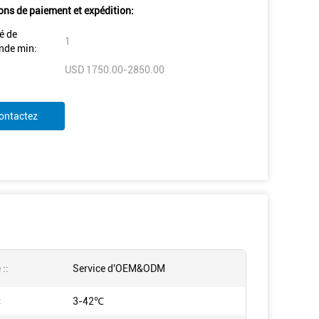
ons de paiement et expédition:
é de
1
de min:
USD 1750.00-2850.00
ontactez
 ::
Service d'OEM&ODM
:
3-42℃