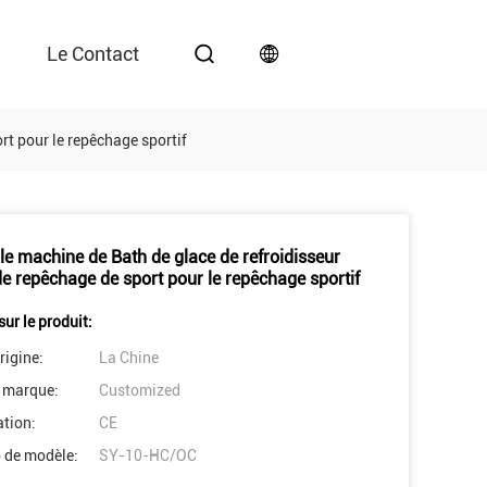
Le Contact
rt pour le repêchage sportif
le machine de Bath de glace de refroidisseur
de repêchage de sport pour le repêchage sportif
sur le produit:
rigine:
La Chine
 marque:
Customized
ation:
CE
 de modèle:
SY-10-HC/OC