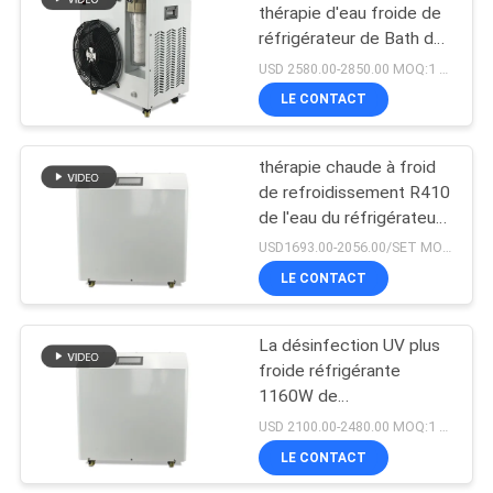
thérapie d'eau froide de
réfrigérateur de Bath de
88
glace de la désinfection
USD 2580.00-2850.00 MOQ:1 ensemble
240V
Lumière germicide
LE CONTACT
UV de LED
thérapie chaude à froid
de refroidissement R410
de l'eau du réfrigérateur
110V 220V de Bath de
USD1693.00-2056.00/SET MOQ:1SET
glace 1520W
LE CONTACT
12
Système épuré à l'air
La désinfection UV plus
froide réfrigérante
UV-C
1160W de
refroidissement par l'eau
USD 2100.00-2480.00 MOQ:1 ensemble
R410 a entré
LE CONTACT