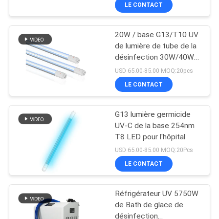
désinfection
LE CONTACT
CONTRÔLE
20W / base G13/T10 UV
DE
8
de lumière de tube de la
QUALITÉ
désinfection 30W/40W
Tache UV de LED
pour le laboratoire
USD 65.00-85.00 MOQ:20pcs
traitant le système
CONTACTEZ-
LE CONTACT
NOUS
G13 lumière germicide
UV-C de la base 254nm
NOUVELLES
T8 LED pour l'hôpital
38
USD 65.00-85.00 MOQ:20Pcs
Réfrigérateur de
DEMANDEZ
LE CONTACT
UNE
Bath de glace
Réfrigérateur UV 5750W
CITATION
de Bath de glace de
désinfection