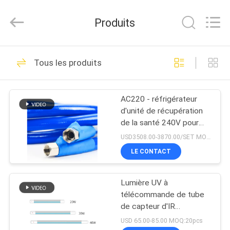
2025
Shenzhen
Syochi
Produits
Electronics
Co.,
Ltd.
All
MAISON
Rights
70
Reserved.
Tous les produits
LED UV traitant le
PRODUITS
système
AC220 - réfrigérateur
d'unité de récupération
AU
de la santé 240V pour
SUJET
Bath de glace chaud
USD3508.00-3870.00/SET MOQ:1set
DE
LE CONTACT
79
NOUS
LED UV traitant
Lumière UV à
télécommande de tube
VISITE
l'équipement
de capteur d'IR
20W/30W/40W pour la
D'USINE
USD 65.00-85.00 MOQ:20pcs