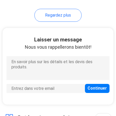
21
Regardez plus
Four de traitement
UV
Laisser un message
Nous vous rappellerons bientôt!
18
Lampe UV de LED
pour la machine
d'impression