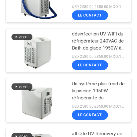
refroidissant 127VAC
PLAN
USD 2580.00-2850.00 MOQ:1 ensemble
réglable
LE CONTACT
DU
19
SITE
Machine de Bath de
désinfection UV WIFI du
réfrigérateur 240VAC de
glace
PRIVACY
Bath de glace 1950W à
télécommande
POLICY
USD 2580.00-2850.00 MOQ:1 ensemble
LE CONTACT
Un système plus froid de
2
la piscine 1950W
Refroidisseur d'eau
réfrigérante du
réfrigérateur R410 de
USD 2580.00-2850.00 MOQ:1 ensemble
industriel
Bath de glace de
LE CONTACT
récupération
d'athlétisme
athlète UV Recovery de