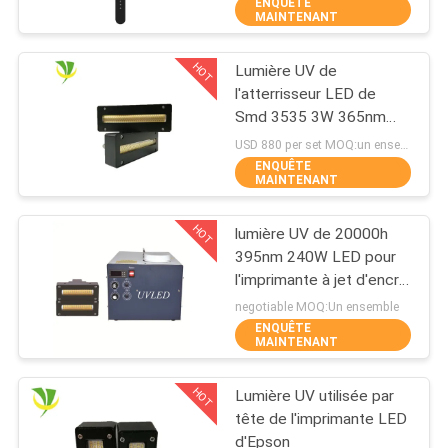
germicide
ENQUÊTE
MAINTENANT
CONTRÔLE
HOT
Lumière UV de
DE
8
l'atterrisseur LED de
QUALITÉ
Smd 3535 3W 365nm
Tache UV de LED
385nm 395nm 405nm
USD 880 per set MOQ:un ensemble
traitant le système
ENQUÊTE
CONTACTEZ-
MAINTENANT
NOUS
HOT
lumière UV de 20000h
395nm 240W LED pour
NOUVELLES
l'imprimante à jet d'encre
38
Machine
negotiable MOQ:Un ensemble
ENQUÊTE
Réfrigérateur de
DEMANDEZ
MAINTENANT
UNE
Bath de glace
HOT
Lumière UV utilisée par
CITATION
tête de l'imprimante LED
d'Epson