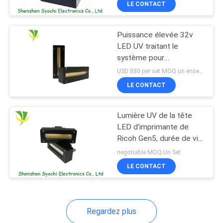
LE CONTACT
10
Adhésif UV traitant
Puissance élevée 32v
des systèmes
LED UV traitant le
système pour
l'impression de label
USD 880 per set MOQ:un ensemble
LE CONTACT
24
Lumière UV de la tête
LED d'imprimante de
Systèmes de
Ricoh Gen5, durée de vie
UV menée du système
traitement UV pour
negotiable MOQ:Un Set
de séchage 20000h
LE CONTACT
l'impression
d'encre
Regardez plus
11