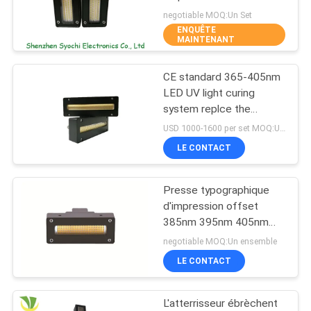
PLAN
negotiable MOQ:Un Set
ENQUÊTE
DU
MAINTENANT
19
SITE
Machine de Bath de
CE standard 365-405nm
LED UV light curing
glace
PRIVACY
system replce the
mecury lamp
POLICY
USD 1000-1600 per set MOQ:Un Set
LE CONTACT
Presse typographique
2
d'impression offset
Refroidisseur d'eau
385nm 395nm 405nm
LED UV traitant le
negotiable MOQ:Un ensemble
industriel
système
LE CONTACT
L'atterrisseur ébrèchent