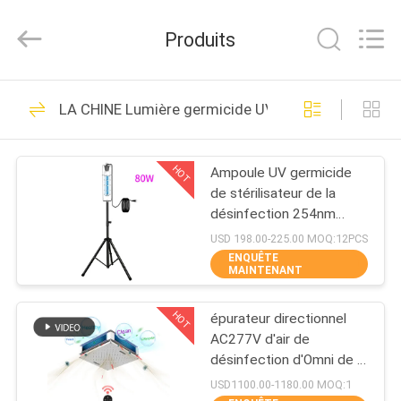
2026
Shenzhen
Syochi
Produits
Electronics
Co.,
Ltd.
All
MAISON
Rights
70
Reserved.
LA CHINE Lumière germicide UV de LED
LED UV traitant le
PRODUITS
système
HOT
Ampoule UV germicide
de stérilisateur de la
AU
désinfection 254nm
SUJET
bactéricide UV-C
USD 198.00-225.00 MOQ:12PCS
portative de lumière UV
ENQUÊTE
DE
MAINTENANT
79
NOUS
LED UV traitant
HOT
épurateur directionnel
AC277V d'air de
VISITE
l'équipement
désinfection d'Omni de la
lampe 150W UV
D'USINE
USD1100.00-1180.00 MOQ:1