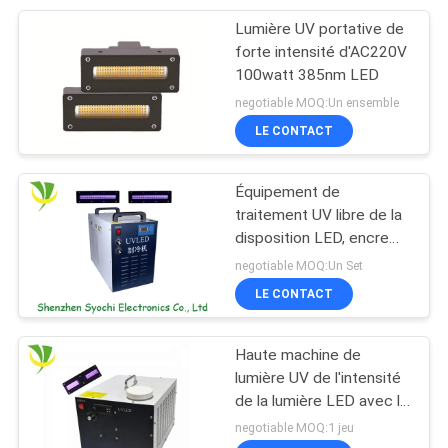
Lumière UV portative de
21
forte intensité d'AC220V
Four de traitement
100watt 385nm LED
negotiable MOQ:Un ensemble
UV
LE CONTACT
Équipement de
traitement UV libre de la
disposition LED, encre
18
UV de LED traitant des
negotiable MOQ:Un Set
Lampe UV de LED
systèmes au-dessus de
LE CONTACT
contrôle de température
pour la machine
Haute machine de
d'impression
lumière UV de l'intensité
de la lumière LED avec le
contrôle de port de la
negotiable MOQ:1 jeu
pédale de pied/RS232C