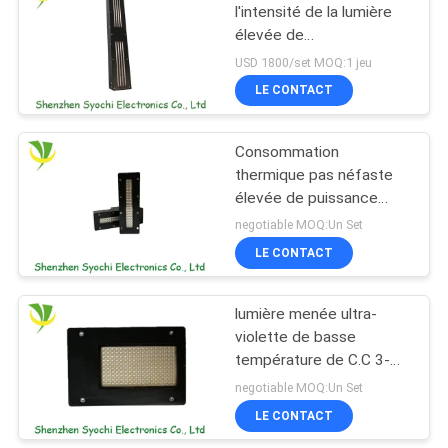
l'intensité de la lumière
élevée de
88
refroidissement par l'eau
USD 1800/set MOQ:1 jeu
de lumière UV de 800w
Lumière germicide
LE CONTACT
LED avec le réfrigérateur
UV de LED
Consommation
thermique pas néfaste
élevée de puissance
faible d'effet de lumière
negotiable MOQ:Un Set
UV de la puissance LED
LE CONTACT
12
Système épuré à l'air
lumière menée ultra-
violette de basse
UV-C
température de C.C 3-
24V angle de
negotiable MOQ:Un Set
visualisation de 90/120
LE CONTACT
degré