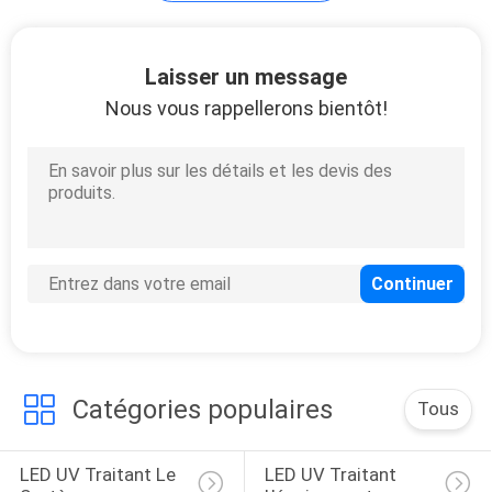
Module UV de LED
Laisser un message
Nous vous rappellerons bientôt!
29
LED UV traitant la
lampe
Catégories populaires
Tous
32
LED UV Traitant Le 
LED UV Traitant 